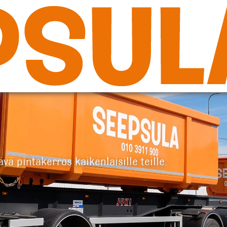
ä pintakerros kaikenlaisille teille.