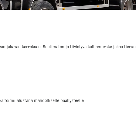
hvan jakavan kerroksen. Routimaton ja tiivistyvä kalliomurske jakaa tie
ä toimii alustana mahdolliselle päällysteelle.