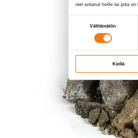
olet antanut heille tai joita o
Suostumuksen
Välttämätön
valinta
Kiellä