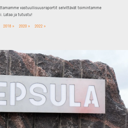
uttamamme vastuullisuusraportit selvittävät toimintamme
. Lataa ja tutustu!
2018 »
2020 »
2022 »