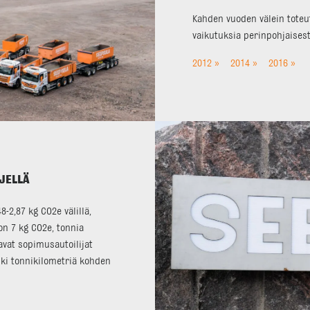
Kahden vuoden välein tote
vaikutuksia perinpohjaisesti
2012 »
2014 »
2016 »
JELLÄ
-2,87 kg CO2e välillä,
on 7 kg CO2e, tonnia
avat sopimusautoilijat
älki tonnikilometriä kohden