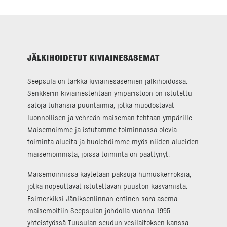
JÄLKIHOIDETUT KIVIAINESASEMAT
Seepsula on tarkka kiviainesasemien jälkihoidossa.
Senkkerin kiviainestehtaan ympäristöön on istutettu
satoja tuhansia puuntaimia, jotka muodostavat
luonnollisen ja vehreän maiseman tehtaan ympärille.
Maisemoimme ja istutamme toiminnassa olevia
toiminta-alueita ja huolehdimme myös niiden alueiden
maisemoinnista, joissa toiminta on päättynyt.
Maisemoinnissa käytetään paksuja humuskerroksia,
jotka nopeuttavat istutettavan puuston kasvamista.
Esimerkiksi Jäniksenlinnan entinen sora-asema
maisemoitiin Seepsulan johdolla vuonna 1995
yhteistyössä Tuusulan seudun vesilaitoksen kanssa.