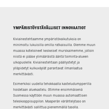
YMPÄRISTÖYSTÄVÄLLISET INNOVAATIOT
Kiviainestehtaamme ympäristövaikutuksia on
minimoitu lukuisilla omilla ratkaisuilla. Olemme muun
muassa koteloineet keskeiset murskaimemme, jolloin
niistä ei pääse ylimääräistä ääntä toiminta-alueen
ulkopuolelle. Kiviainestehtaan päällystetyt ja
ylläpidetyt kulkuväylät parantavat ilmanlaatua
merkittävästi.
Esimerkiksi uudella tehokkaalla kasteludumpperilla
hoidetaan aluekastelu. Otimme ensimmäisenä
Suomessa käyttöön muun muassa automaattisen
teleskooppisuppilon. Maaperän värähtelytaso on
merkittävästi sallittua pienemmällä tasolla.