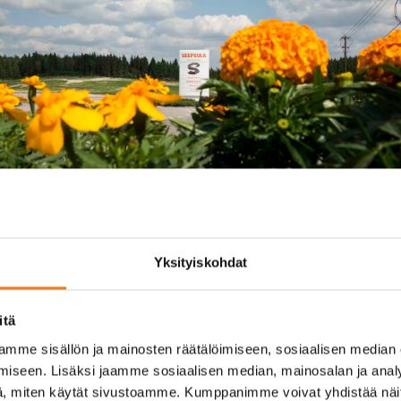
Yksityiskohdat
TURVAA JA TEKEMISTÄ LAPSILLE
itä
Seepsula on ottanut tavaksi lahjoittaa heijastinpäivänä
mme sisällön ja mainosten räätälöimiseen, sosiaalisen median
lähiseudun koululaisille heijastimia. Osana
iseen. Lisäksi jaamme sosiaalisen median, mainosalan ja analy
vastuullisuusohjelmaamme loimme myös Simo Sepeli
, miten käytät sivustoamme. Kumppanimme voivat yhdistää näitä t
–lastenkirjat. Lataa ja lue Simon seikkailuista tästä!