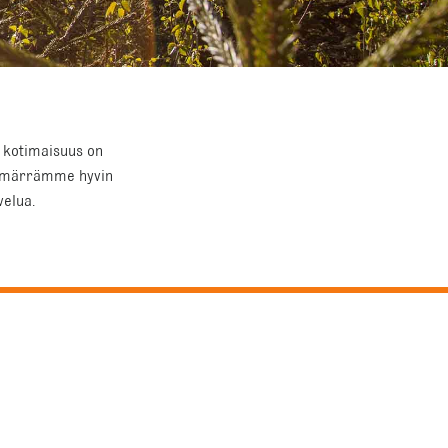
i kotimaisuus on
Ymmärrämme hyvin
velua.