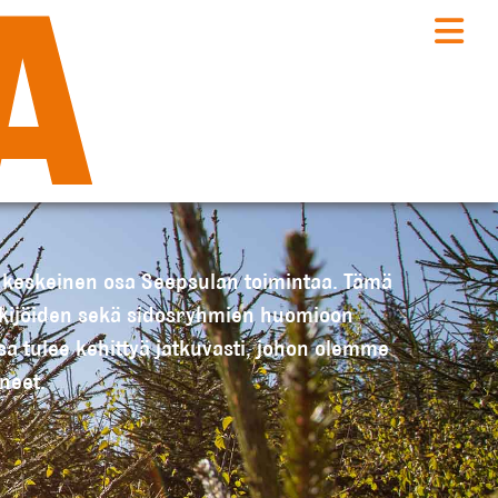
t keskeinen osa Seepsulan toimintaa. Tämä
ekijöiden sekä sidosryhmien huomioon
sa tulee kehittyä jatkuvasti, johon olemme
neet.