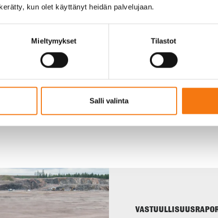
n kerätty, kun olet käyttänyt heidän palvelujaan.
Simo Sepeli kiviainestehtaalla (pdf)
Simo Sepeli ja kadonneen kauhakuormaajan arvoitus
(pdf)
Mieltymykset
Tilastot
Salli valinta
Työyhteisöömme kuuluu noin 100 henkeä, monipuolisissa ja mielenki
VASTUULLISUUSRAPOR