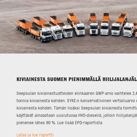
KIVIAINESTA SUOMEN PIENIMMÄLLÄ HIILIJALANJÄL
Seepsulan kiviainestuotteiden elinkaaren GWP-arvo vaihtelee 2,48
tonnia kiviainesta kohden. SYKE:n konservatiivinen vertailuarvo 
kiviainesta kohden. Tämän lisäksi Seepsulan kiviainesta toimitt
käyttävät ainoastaan uusiutuvaa HVO-dieseliä, jolloin hiilijalanj
pienenee lähes 90 %. Lue lisää EPD-raportista.
Lataa ja lue raportti