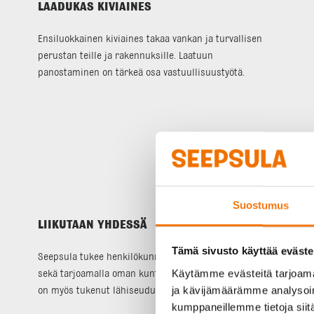
LAADUKAS KIVIAINES
Ensiluokkainen kiviaines takaa vankan ja turvallisen
perustan teille ja rakennuksille. Laatuun
panostaminen on tärkeä osa vastuullisuustyötä.
Suostumus
LIIKUTAAN YHDESSÄ
Tämä sivusto käyttää eväste
Seepsula tukee henkilökunnan liikuntaa liikuntaedulla
Käytämme evästeitä tarjoama
sekä tarjoamalla oman kuntosalin käyttöön. Seepsula
ja kävijämäärämme analysoim
on myös tukenut lähiseudun liikuntaseuroja.
kumppaneillemme tietoja siitä