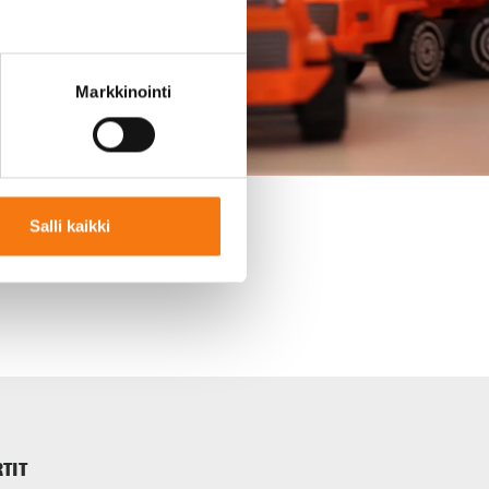
Markkinointi
Salli kaikki
intoisissa tehtävissä.
TIT