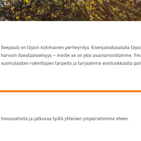
Seepsula on täysin kotimainen perheyritys. Kivenjalostusalalla täys
harvoin itsestäänselvyys – meille se on yksi avainarvoistamme. 
suomalaisten rakentajien tarpeita ja tarjoamme ensiluokkaista pal
Innovaatioita ja jatkuvaa työtä yhteisen ympäristömme eteen.