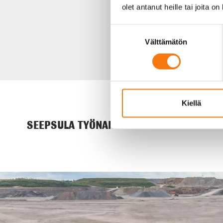
olet antanut heille tai joita o
Suostumuksen
Välttämätön
valinta
Kiellä
SEEPSULA TYÖNANTAJANA