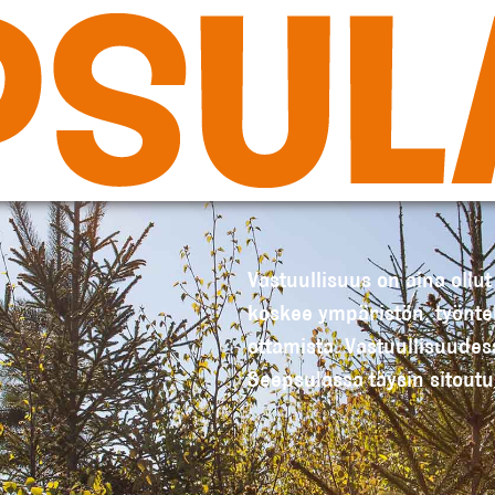
Vastuullisuus on aina ollu
koskee ympäristön, työnt
ottamista. Vastuullisuudes
Seepsulassa täysin sitoutu