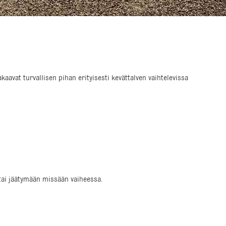
aavat turvallisen pihan erityisesti kevättalven vaihtelevissa
 tai jäätymään missään vaiheessa.