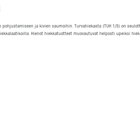
E
en pohjustamiseen ja kivien saumoihin. Turvahiekasta (TUH 1/5) on seulot
iekkalaatikoilla. Hienot hiekkatuotteet muovautuvat helposti upeiksi hiekk