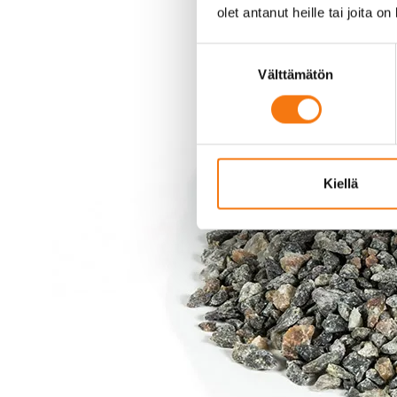
olet antanut heille tai joita o
Suostumuksen
Välttämätön
valinta
Kiellä