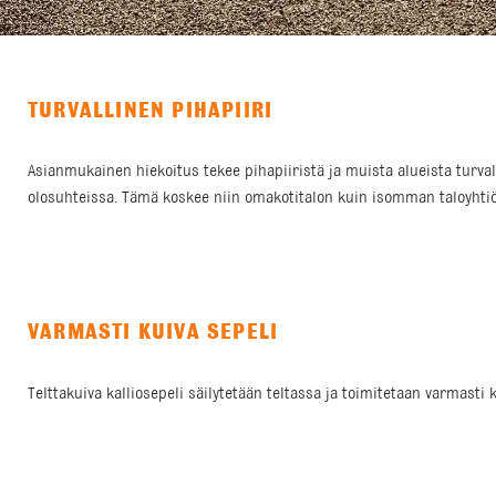
TURVALLINEN PIHAPIIRI
Asianmukainen hiekoitus tekee pihapiiristä ja muista alueista turvall
olosuhteissa. Tämä koskee niin omakotitalon kuin isomman taloyhtiön
VARMASTI KUIVA SEPELI
Telttakuiva kalliosepeli säilytetään teltassa ja toimitetaan varmast