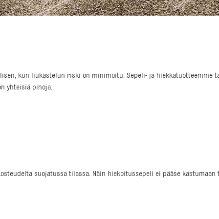
isen, kun liukastelun riski on minimoitu. Sepeli- ja hiekkatuotteemme tak
 yhteisiä pihoja.
i kosteudelta suojatussa tilassa. Näin hiekoitussepeli ei pääse kastumaan