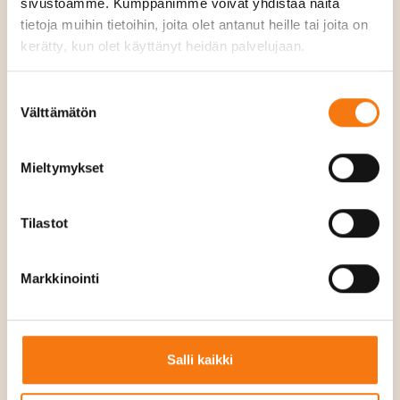
sivustoamme. Kumppanimme voivat yhdistää näitä
tietoja muihin tietoihin, joita olet antanut heille tai joita on
kerätty, kun olet käyttänyt heidän palvelujaan.
Tilaa
Suostumuksen
Välttämätön
valinta
ASETA TOIMITUSOSOITTEEN
Mieltymykset
POSTINUMERO
Tilastot
Markkinointi
ASETA POSTINUMERO
Salli kaikki