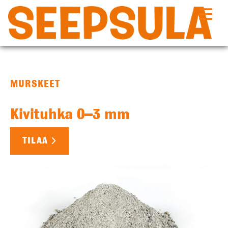
Siirry
sisältöön
MURSKEET
Kivituhka 0–3 mm
TILAA