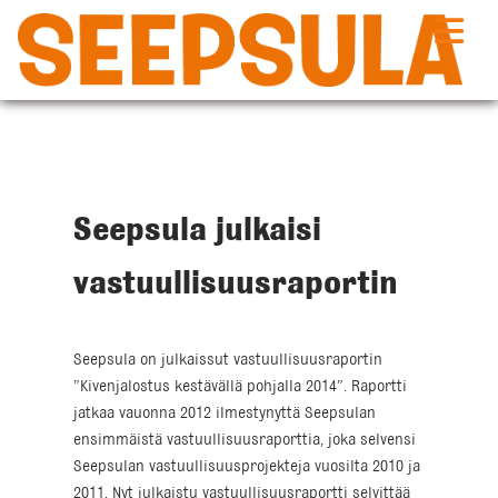
Siirry
sisältöön
Seepsula julkaisi
vastuullisuusraportin
Seepsula on julkaissut vastuullisuusraportin
”Kivenjalostus kestävällä pohjalla 2014”. Raportti
jatkaa vauonna 2012 ilmestynyttä Seepsulan
ensimmäistä vastuullisuusraporttia, joka selvensi
Seepsulan vastuullisuusprojekteja vuosilta 2010 ja
2011. Nyt julkaistu vastuullisuusraportti selvittää