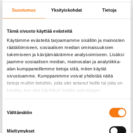
Myös panostuksia ympäristövaikutusten
vähentämiseen on jatkettu. Muun muassa
Suostumus
Yksityiskohdat
Tietoja
aluekastelua on tehostettu monin eri tavoin. Yhtä
lailla äänilähteiden kotelointia on jatkettu.
Seepsulassa on otettu käyttöön kahden viime
Tämä sivusto käyttää evästeitä
vuoden aikana muun muassa kaksi koteloitua
Käytämme evästeitä tarjoamamme sisällön ja mainosten
poravaunua.
räätälöimiseen, sosiaalisen median ominaisuuksien
tukemiseen ja kävijämäärämme analysoimiseen. Lisäksi
-Raportin julkaisemisella haluamme muistuttaa
jaamme sosiaalisen median, mainosalan ja analytiikka-
itseämme ja sidosryhmiämme, että
alan kumppaneillemme tietoja siitä, miten käytät
vastuullisuustyö jatkuu Seepsulassa koko ajan.
sivustoamme. Kumppanimme voivat yhdistää näitä
Paljon olemme tehneet, mutta jalat on pidettävä
tietoja muihin tietoihin, joita olet antanut heille tai joita on
maassa, toteaa Seepsulan kehitysjohtaja Karl
kerätty, kun olet käyttänyt heidän palvelujaan.
Sjöblom
Vastuullisuusraporttia saa painettuna Seepsulan
Suostumuksen
toimipisteistä ja sen voi myös lukea Seepsulan
Välttämätön
valinta
verkkosivuilta.
GRI-raportti 2014
Mieltymykset