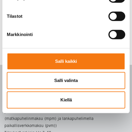
Tilastot
Markkinointi
Salli kaikki
Salli valinta
PALVELUKESKUS
Kiellä
p. 010 3911 900
(matkapuhelinmaksu (mpm) ja lankapuhelimella
paikallisverkkomaksu (pvm))