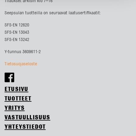
Tilaukset arkisin klo 7–16
Seepsulan tuotteilla on seuraavat laatusertifikaatit:
SFS-EN 12620
SFS-EN 13043
SFS-EN 13242
Y-tunnus 3609611-2
Tietosuojaseloste
ETUSIVU
TUOTTEET
YRITYS
VASTUULLISUUS
YHTEYSTIEDOT