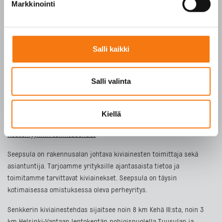
Markkinointi
ETUSIVU
Salli kaikki
TUOTTEET
YRITYS
Salli valinta
VASTUULLISUUS
YHTEYSTIEDOT
Kiellä
Toimitusehdot
Noutomyynnin toimitusehdot
Seepsula on rakennusalan johtava kiviainesten toimittaja sekä
asiantuntija. Tarjoamme yrityksille ajantasaista tietoa ja
toimitamme tarvittavat kiviainekset. Seepsula on täysin
kotimaisessa omistuksessa oleva perheyritys.
Senkkerin kiviainestehdas sijaitsee noin 8 km Kehä III:sta, noin 3
km Helsinki-Vantaan lentokentän pohjoispuolella Tuusulan ja