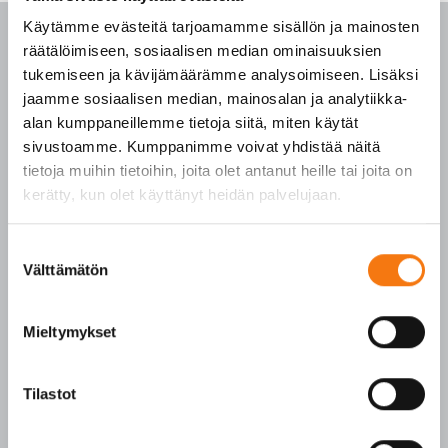
Käytämme evästeitä tarjoamamme sisällön ja mainosten
räätälöimiseen, sosiaalisen median ominaisuuksien
tukemiseen ja kävijämäärämme analysoimiseen. Lisäksi
jaamme sosiaalisen median, mainosalan ja analytiikka-
PALVELUKESKUS
alan kumppaneillemme tietoja siitä, miten käytät
sivustoamme. Kumppanimme voivat yhdistää näitä
p. 010 3911 900
tietoja muihin tietoihin, joita olet antanut heille tai joita on
(matkapuhelinmaksu (mpm) ja lankapuhelimella
kerätty, kun olet käyttänyt heidän palvelujaan.
paikallisverkkomaksu (pvm))
Tilaukset arkisin klo 7–16
Suostumuksen
Välttämätön
valinta
Seepsulan tuotteilla on seuraavat laatusertifikaatit:
SFS-EN 12620
Mieltymykset
SFS-EN 13043
SFS-EN 13242
Tilastot
Y-tunnus 3609611-2
Tietosuojaseloste