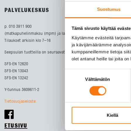
Suostumus
PALVELUKESKUS
p. 010 3911 900
Tämä sivusto käyttää eväste
(matkapuhelinmaksu (mpm) ja lankapuhelimella paikallisverkkomaks
Käytämme evästeitä tarjoama
Tilaukset arkisin klo 7–16
ja kävijämäärämme analysoim
kumppaneillemme tietoja siitä
Seepsulan tuotteilla on seuraavat laatusertifikaatit:
olet antanut heille tai joita o
SFS-EN 12620
SFS-EN 13043
Suostumuksen
SFS-EN 13242
Välttämätön
valinta
Y-tunnus 3609611-2
Tietosuojaseloste
Kiellä
ETUSIVU