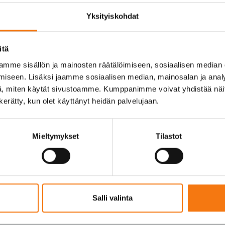
Yksityiskohdat
itä
u (pvm))
mme sisällön ja mainosten räätälöimiseen, sosiaalisen median
iseen. Lisäksi jaamme sosiaalisen median, mainosalan ja analy
, miten käytät sivustoamme. Kumppanimme voivat yhdistää näitä t
n kerätty, kun olet käyttänyt heidän palvelujaan.
Mieltymykset
Tilastot
Salli valinta