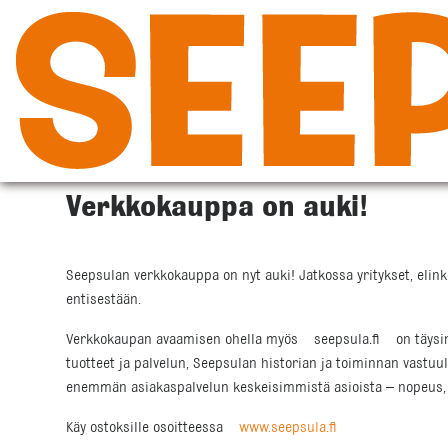
Siirry
sisältöön
Verkkokauppa on auki!
Seepsulan verkkokauppa on nyt auki! Jatkossa yritykset, elinke
entisestään.
Verkkokaupan avaamisen ohella myös seepsula.fi on täysin uu
tuotteet ja palvelun, Seepsulan historian ja toiminnan vastuulli
enemmän asiakaspalvelun keskeisimmistä asioista – nopeus, va
Käy ostoksille osoitteessa
www.seepsula.fi