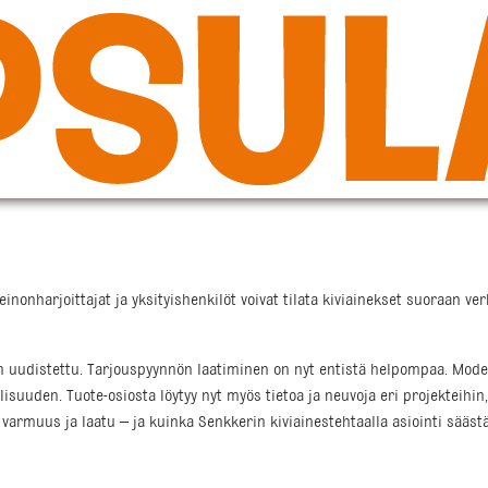
inonharjoittajat ja yksityishenkilöt voivat tilata kiviainekset suoraan v
distettu. Tarjouspyynnön laatiminen on nyt entistä helpompaa. Modernit
suuden. Tuote-osiosta löytyy nyt myös tietoa ja neuvoja eri projekteihin, m
rmuus ja laatu – ja kuinka Senkkerin kiviainestehtaalla asiointi sääst