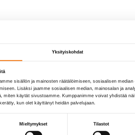
Yksityiskohdat
itä
mme sisällön ja mainosten räätälöimiseen, sosiaalisen median
iseen. Lisäksi jaamme sosiaalisen median, mainosalan ja analy
, miten käytät sivustoamme. Kumppanimme voivat yhdistää näitä t
n kerätty, kun olet käyttänyt heidän palvelujaan.
u (pvm))
Mieltymykset
Tilastot