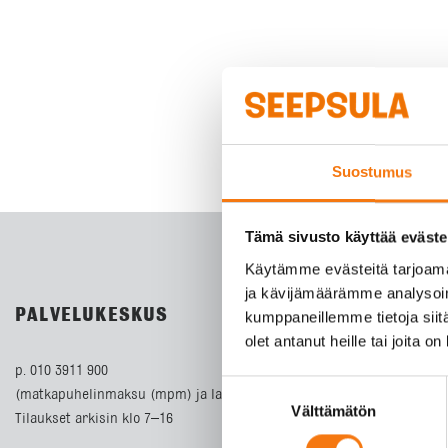
Suostumus
Tämä sivusto käyttää eväste
Käytämme evästeitä tarjoama
ja kävijämäärämme analysoim
PALVELUKESKUS
kumppaneillemme tietoja siitä
olet antanut heille tai joita o
p. 010 3911 900
Suostumuksen
(matkapuhelinmaksu (mpm) ja lankapuhelimella paikallisverkkomaks
Välttämätön
valinta
Tilaukset arkisin klo 7–16