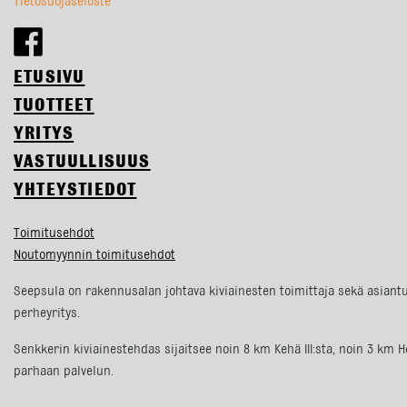
Tietosuojaseloste
ETUSIVU
TUOTTEET
YRITYS
VASTUULLISUUS
YHTEYSTIEDOT
Toimitusehdot
Noutomyynnin toimitusehdot
Seepsula on rakennusalan johtava kiviainesten toimittaja sekä asiantu
perheyritys.
Senkkerin kiviainestehdas sijaitsee noin 8 km Kehä III:sta, noin 3 k
parhaan palvelun.