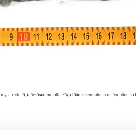
ksi myös vedellä, märkäseulonnalla. Käytetään rakennuksen sisäpuolisiss
. Se sopii kohteisiin, joissa veden halutaan valuvan kerrosten läpi, kuten