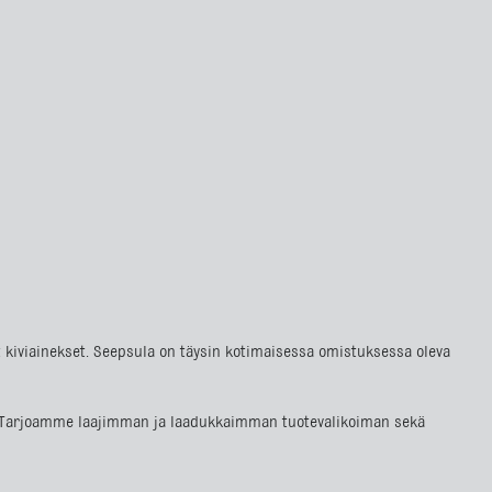
at kiviainekset. Seepsula on täysin kotimaisessa omistuksessa oleva
lla. Tarjoamme laajimman ja laadukkaimman tuotevalikoiman sekä