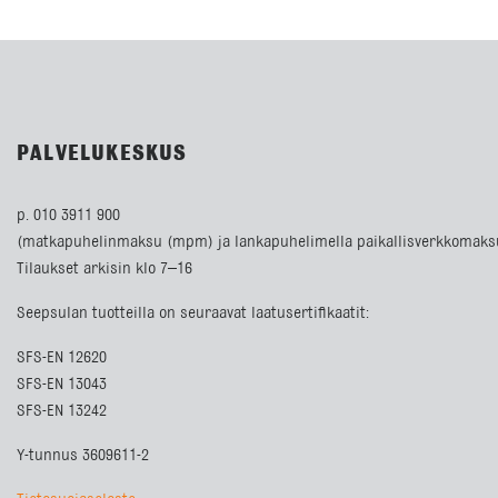
PALVELUKESKUS
p. 010 3911 900
(matkapuhelinmaksu (mpm) ja lankapuhelimella paikallisverkkomaks
Tilaukset arkisin klo 7–16
Seepsulan tuotteilla on seuraavat laatusertifikaatit:
SFS-EN 12620
SFS-EN 13043
SFS-EN 13242
Y-tunnus 3609611-2