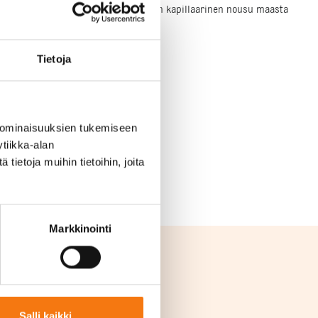
 pesulla, käytetään katkaisemaan veden kapillaarinen nousu maasta
Tietoja
 ominaisuuksien tukemiseen
tiikka-alan
ietoja muihin tietoihin, joita
Markkinointi
Salli kaikki