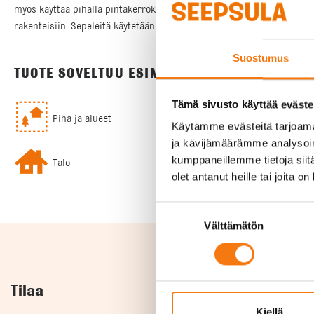
myös käyttää pihalla pintakerroksen verhoiluun, siitä ei kulkeudu h
rakenteisiin. Sepeleitä käytetään myös maisema- ja koristekiviaineks
Suostumus
TUOTE SOVELTUU ESIMERKIKSI SEURAAVIIN K
Tämä sivusto käyttää eväste
Piha ja alueet
Käytämme evästeitä tarjoama
ja kävijämäärämme analysoim
kumppaneillemme tietoja siitä
Talo
olet antanut heille tai joita o
Suostumuksen
Välttämätön
valinta
Tilaa
Kiellä