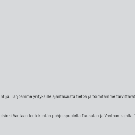
ntija. Tarjoamme yrityksille ajantasaista tietoa ja toimitamme tarvittav
m Helsinki-Vantaan lentokentän pohjoispuolella Tuusulan ja Vantaan raja