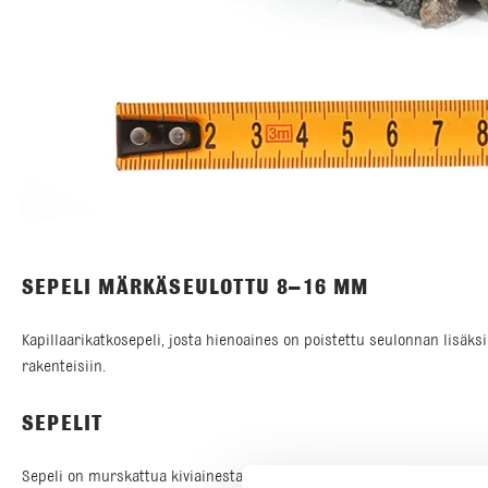
SEPELI MÄRKÄSEULOTTU 8–16 MM
Kapillaarikatkosepeli, josta hienoaines on poistettu seulonnan lisä
rakenteisiin.
SEPELIT
Sepeli on murskattua kiviainesta, josta hienoin aines on seulottu pois