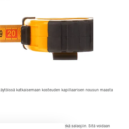
a täytöissä katkaisemaan kosteuden kapillaarisen nousun maasta
 esimerkiksi lattiarakenteiden alle sekä salaojiin. Sitä voidaan