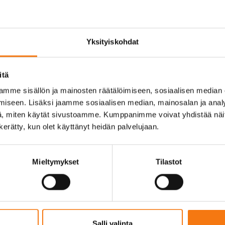
ienoainesta sisälle. Pestyä sepeliä, jossa hienoainesmäärä on minimoitu
ena.
Yksityiskohdat
OHTEISIIN
itä
mme sisällön ja mainosten räätälöimiseen, sosiaalisen median
iseen. Lisäksi jaamme sosiaalisen median, mainosalan ja analy
, miten käytät sivustoamme. Kumppanimme voivat yhdistää näitä t
n kerätty, kun olet käyttänyt heidän palvelujaan.
Mieltymykset
Tilastot
Salli valinta