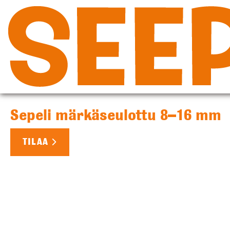
Siirry
sisältöön
SEPELIT
Sepeli märkäseulottu 8–16 mm
TILAA