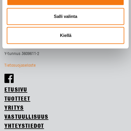
Tilaukset arkisin klo 7–16
Salli valinta
Seepsulan tuotteilla on seuraavat laatusertifikaatit:
SFS-EN 12620
SFS-EN 13043
Kiellä
SFS-EN 13242
Y-tunnus 3609611-2
Tietosuojaseloste
ETUSIVU
TUOTTEET
YRITYS
VASTUULLISUUS
YHTEYSTIEDOT