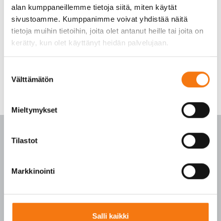
alan kumppaneillemme tietoja siitä, miten käytät
sivustoamme. Kumppanimme voivat yhdistää näitä
tietoja muihin tietoihin, joita olet antanut heille tai joita on
kerätty, kun olet käyttänyt heidän palvelujaan.
Suostumuksen
Välttämätön
valinta
Mieltymykset
Tilastot
PALVELUKESKUS
Markkinointi
p. 010 3911 900
(matkapuhelinmaksu (mpm) ja lankapuhelimella
Salli kaikki
paikallisverkkomaksu (pvm))