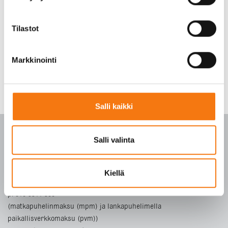
Tilastot
Markkinointi
Salli kaikki
Salli valinta
PALVELUKESKUS
Kiellä
p. 010 3911 900
(matkapuhelinmaksu (mpm) ja lankapuhelimella
paikallisverkkomaksu (pvm))