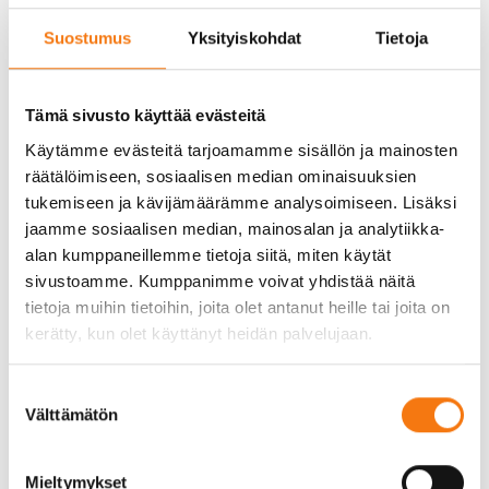
yleisesti. On kerrassaan mahtavaa tutustua
Suostumus
Yksityiskohdat
Tietoja
reippaaseen nuoreen, joka osoittaa aitoa
kiinnostusta alaamme ja yritystämme kohtaan
sekä kiitettävää ahkeruutta”, toteaa myyntijohtaja
Tämä sivusto käyttää evästeitä
Richard Lustig.
Käytämme evästeitä tarjoamamme sisällön ja mainosten
räätälöimiseen, sosiaalisen median ominaisuuksien
tukemiseen ja kävijämäärämme analysoimiseen. Lisäksi
jaamme sosiaalisen median, mainosalan ja analytiikka-
alan kumppaneillemme tietoja siitä, miten käytät
sivustoamme. Kumppanimme voivat yhdistää näitä
tietoja muihin tietoihin, joita olet antanut heille tai joita on
kerätty, kun olet käyttänyt heidän palvelujaan.
Suostumuksen
Välttämätön
valinta
Mieltymykset