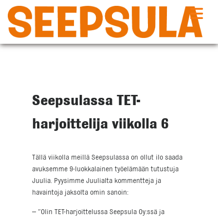
Siirry
sisältöön
Seepsulassa TET-
harjoittelija viikolla 6
Tällä viikolla meillä Seepsulassa on ollut ilo saada
avuksemme 9-luokkalainen työelämään tutustuja
Juulia. Pyysimme Juulialta kommentteja ja
havaintoja jaksolta omin sanoin:
– ”Olin TET-harjoittelussa Seepsula Oy:ssä ja