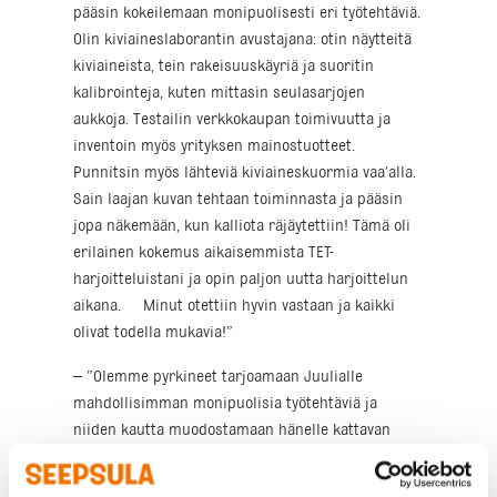
pääsin kokeilemaan monipuolisesti eri työtehtäviä.
Olin kiviaineslaborantin avustajana: otin näytteitä
kiviaineista, tein rakeisuuskäyriä ja suoritin
kalibrointeja, kuten mittasin seulasarjojen
aukkoja. Testailin verkkokaupan toimivuutta ja
inventoin myös yrityksen mainostuotteet.
Punnitsin myös lähteviä kiviaineskuormia vaa’alla.
Sain laajan kuvan tehtaan toiminnasta ja pääsin
jopa näkemään, kun kalliota räjäytettiin! Tämä oli
erilainen kokemus aikaisemmista TET-
harjoitteluistani ja opin paljon uutta harjoittelun
aikana. Minut otettiin hyvin vastaan ja kaikki
olivat todella mukavia!”
– ”Olemme pyrkineet tarjoamaan Juulialle
mahdollisimman monipuolisia työtehtäviä ja
niiden kautta muodostamaan hänelle kattavan
katsauksen kiviainestehtaamme ja
asiakaspalvelumme eri toimintoihin sekä alaamme