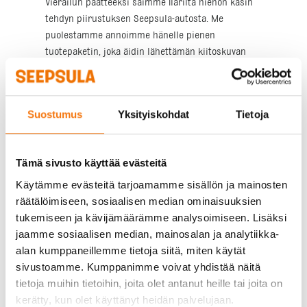
Vierailun päätteeksi saimme Ilarilta hienon käsin
tehdyn piirustuksen Seepsula-autosta. Me
puolestamme annoimme hänelle pienen
tuotepaketin, joka äidin lähettämän kiitoskuvan
perusteella oli erittäin mieleinen.
Sovimme leikkimielisesti, että noin
parinkymmenen vuoden kuluttua Ilari nähdään
Suostumus
Yksityiskohdat
Tietoja
Seepsulassa ihan tositöissä. Sen verran vahvat
merkit tulevasta ammattilaisesta jo nyt!
Tämä sivusto käyttää evästeitä
Käytämme evästeitä tarjoamamme sisällön ja mainosten
räätälöimiseen, sosiaalisen median ominaisuuksien
tukemiseen ja kävijämäärämme analysoimiseen. Lisäksi
jaamme sosiaalisen median, mainosalan ja analytiikka-
alan kumppaneillemme tietoja siitä, miten käytät
sivustoamme. Kumppanimme voivat yhdistää näitä
tietoja muihin tietoihin, joita olet antanut heille tai joita on
kerätty, kun olet käyttänyt heidän palvelujaan.