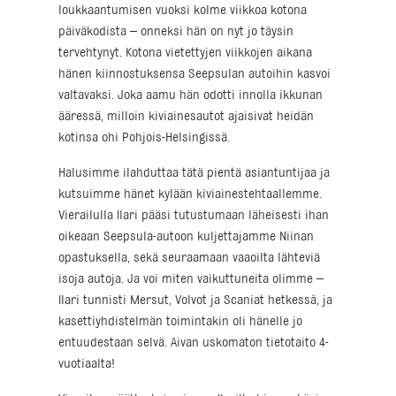
loukkaantumisen vuoksi kolme viikkoa kotona
päiväkodista – onneksi hän on nyt jo täysin
tervehtynyt. Kotona vietettyjen viikkojen aikana
hänen kiinnostuksensa Seepsulan autoihin kasvoi
valtavaksi. Joka aamu hän odotti innolla ikkunan
ääressä, milloin kiviainesautot ajaisivat heidän
kotinsa ohi Pohjois-Helsingissä.
Halusimme ilahduttaa tätä pientä asiantuntijaa ja
kutsuimme hänet kylään kiviainestehtaallemme.
Vierailulla Ilari pääsi tutustumaan läheisesti ihan
oikeaan Seepsula-autoon kuljettajamme Niinan
opastuksella, sekä seuraamaan vaaoilta lähteviä
isoja autoja. Ja voi miten vaikuttuneita olimme –
Ilari tunnisti Mersut, Volvot ja Scaniat hetkessä, ja
kasettiyhdistelmän toimintakin oli hänelle jo
entuudestaan selvä. Aivan uskomaton tietotaito 4-
vuotiaalta!