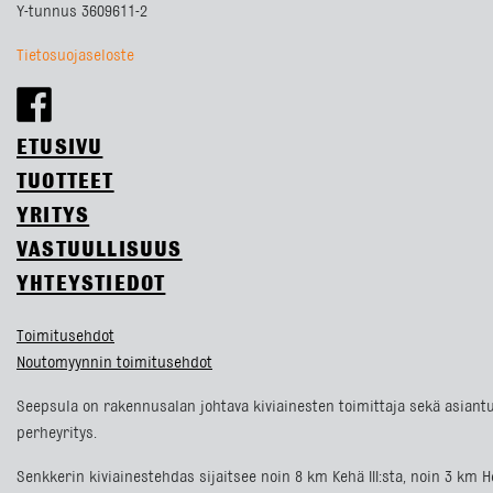
Y-tunnus 3609611-2
Tietosuojaseloste
ETUSIVU
TUOTTEET
YRITYS
VASTUULLISUUS
YHTEYSTIEDOT
Toimitusehdot
Noutomyynnin toimitusehdot
Seepsula on rakennusalan johtava kiviainesten toimittaja sekä asiantu
perheyritys.
Senkkerin kiviainestehdas sijaitsee noin 8 km Kehä III:sta, noin 3 k