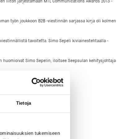
stojen liiton järjestämään MTL Communications Awards 2013 -
haimman työn joukkoon B2B -viestinnän sarjassa kirja oli kolmen
iestinnällistä tavoitetta. Simo Sepeli kiviainestehtaalla -
huomioivat Simo Sepelin, iloitsee Seepsulan kehitysjohtaja
Tietoja
 ominaisuuksien tukemiseen