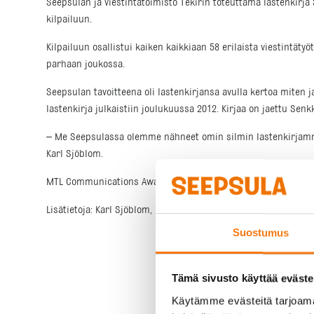
Seepsulan ja viestintätoimisto Tekirin toteuttama lastenkirja
kilpailuun.
Kilpailuun osallistui kaiken kaikkiaan 58 erilaista viestintätyö
parhaan joukossa.
Seepsulan tavoitteena oli lastenkirjansa avulla kertoa miten ja
lastenkirja julkaistiin joulukuussa 2012. Kirjaa on jaettu Sen
– Me Seepsulassa olemme nähneet omin silmin lastenkirjamme 
Karl Sjöblom.
MTL Communications Awards 2013 -palkintogaala järjestettiin 7
Lisätietoja: Karl Sjöblom, kehitysjohtaja, puh. 040 820 0224
Suostumus
Tämä sivusto käyttää eväste
Käytämme evästeitä tarjoama