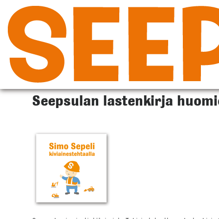
Siirry
sisältöön
Seepsulan lastenkirja huomio