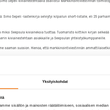
 Simo Sepeli kiviainestehtaalla osallistui Markkinointiviestinnän toimi
tä. Simo Sepeli -lastenkirja selviytyi kilpailun short-listalle, eli 25 par
 miksi Seepsula kiviaineksia tuottaa. Tuomaristo kiittikin kirjan selkeää v
kkerin kiviainestehtaan asiakkaille ja Seepsulan yhteistyökumppaneille.
saaman suosion. Hienoa, että markkinointiviestinnän ammattilaisetkin 
.11. Valkoisessa salissa, Helsingin Aleksanterin kadulla.
Yksityiskohdat
itä
mme sisällön ja mainosten räätälöimiseen, sosiaalisen median