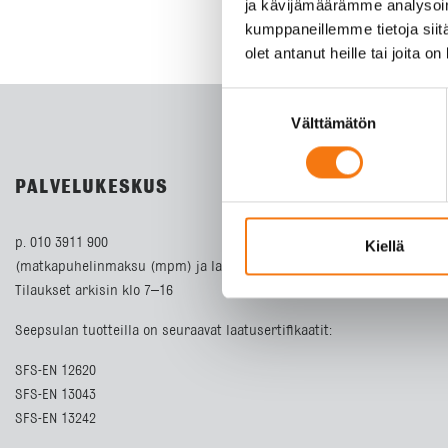
ja kävijämäärämme analysoim
kumppaneillemme tietoja siitä
olet antanut heille tai joita o
Suostumuksen
Välttämätön
valinta
PALVELUKESKUS
p. 010 3911 900
Kiellä
(matkapuhelinmaksu (mpm) ja lankapuhelimella paikallisverkkomaks
Tilaukset arkisin klo 7–16
Seepsulan tuotteilla on seuraavat laatusertifikaatit:
SFS-EN 12620
SFS-EN 13043
SFS-EN 13242