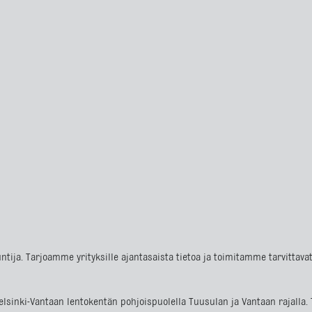
ntija. Tarjoamme yrityksille ajantasaista tietoa ja toimitamme tarvittav
m Helsinki-Vantaan lentokentän pohjoispuolella Tuusulan ja Vantaan raja