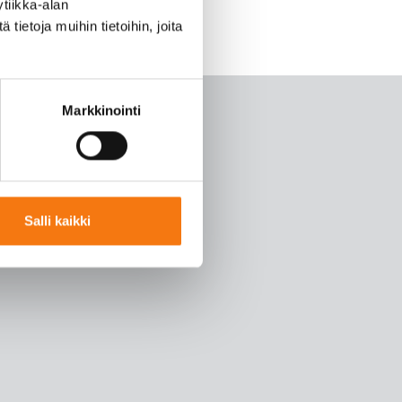
tiikka-alan
ietoja muihin tietoihin, joita
Markkinointi
Salli kaikki