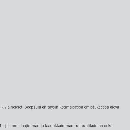
at kiviainekset. Seepsula on täysin kotimaisessa omistuksessa oleva
lla. Tarjoamme laajimman ja laadukkaimman tuotevalikoiman sekä