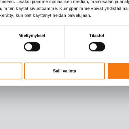
iseen. Lisäksi jaamme sosiaalisen median, mainosalan ja analy
, miten käytät sivustoamme. Kumppanimme voivat yhdistää näitä t
n kerätty, kun olet käyttänyt heidän palvelujaan.
Mieltymykset
Tilastot
Salli valinta
u (pvm))