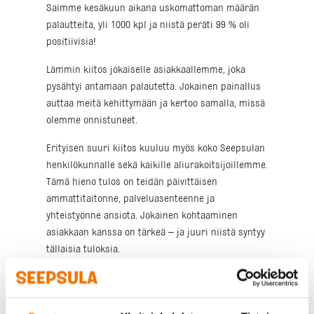
Saimme kesäkuun aikana uskomattoman määrän
palautteita, yli 1000 kpl ja niistä peräti 99 % oli
positiivisia!
Lämmin kiitos jokaiselle asiakkaallemme, joka
pysähtyi antamaan palautetta. Jokainen painallus
auttaa meitä kehittymään ja kertoo samalla, missä
olemme onnistuneet.
Erityisen suuri kiitos kuuluu myös koko Seepsulan
henkilökunnalle sekä kaikille aliurakoitsijoillemme.
Tämä hieno tulos on teidän päivittäisen
ammattitaitonne, palveluasenteenne ja
yhteistyönne ansiota. Jokainen kohtaaminen
asiakkaan kanssa on tärkeä – ja juuri niistä syntyy
tällaisia tuloksia.
Jatkamme samalla innolla eteenpäin ja teemme
parhaamme, jotta palvelumme ansaitsee hymyn
myös tulevaisuudessa. Kiitos, että olette mukana