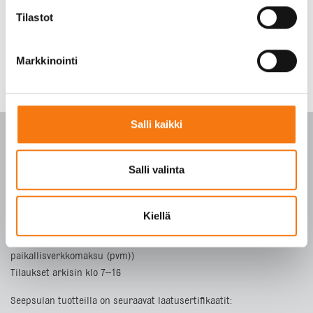
Tilastot
Markkinointi
Salli kaikki
Salli valinta
PALVELUKESKUS
Kiellä
p. 010 3911 900
(matkapuhelinmaksu (mpm) ja lankapuhelimella
paikallisverkkomaksu (pvm))
Tilaukset arkisin klo 7–16
Seepsulan tuotteilla on seuraavat laatusertifikaatit: