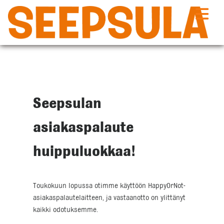
Siirry
sisältöön
Seepsulan
asiakaspalaute
huippuluokkaa!
Toukokuun lopussa otimme käyttöön HappyOrNot-
asiakaspalautelaitteen, ja vastaanotto on ylittänyt
kaikki odotuksemme.