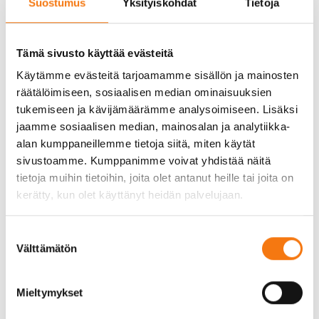
Suostumus
Yksityiskohdat
Tietoja
tekemässä Seepsulasta entistäkin paremman
paikan asioida!
Tämä sivusto käyttää evästeitä
Käytämme evästeitä tarjoamamme sisällön ja mainosten
räätälöimiseen, sosiaalisen median ominaisuuksien
tukemiseen ja kävijämäärämme analysoimiseen. Lisäksi
jaamme sosiaalisen median, mainosalan ja analytiikka-
alan kumppaneillemme tietoja siitä, miten käytät
sivustoamme. Kumppanimme voivat yhdistää näitä
tietoja muihin tietoihin, joita olet antanut heille tai joita on
kerätty, kun olet käyttänyt heidän palvelujaan.
Suostumuksen
Välttämätön
valinta
Mieltymykset