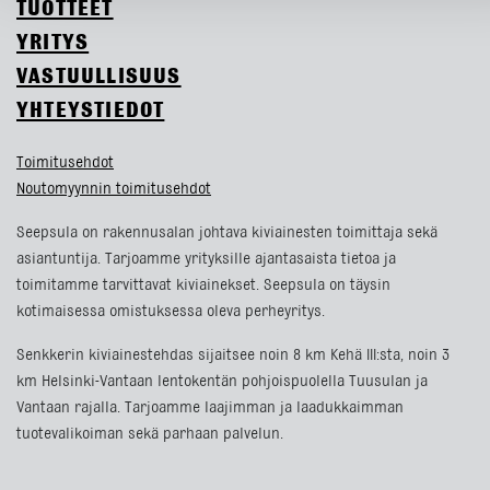
TUOTTEET
YRITYS
VASTUULLISUUS
YHTEYSTIEDOT
Toimitusehdot
Noutomyynnin toimitusehdot
Seepsula on rakennusalan johtava kiviainesten toimittaja sekä
asiantuntija. Tarjoamme yrityksille ajantasaista tietoa ja
toimitamme tarvittavat kiviainekset. Seepsula on täysin
kotimaisessa omistuksessa oleva perheyritys.
Senkkerin kiviainestehdas sijaitsee noin 8 km Kehä III:sta, noin 3
km Helsinki-Vantaan lentokentän pohjoispuolella Tuusulan ja
Vantaan rajalla. Tarjoamme laajimman ja laadukkaimman
tuotevalikoiman sekä parhaan palvelun.