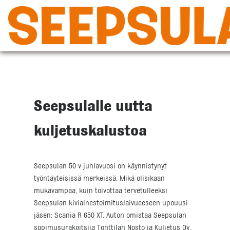
Siirry
sisältöön
Seepsulalle uutta
kuljetuskalustoa
Seepsulan 50 v juhlavuosi on käynnistynyt
työntäyteisissä merkeissä. Mikä olisikaan
mukavampaa, kuin toivottaa tervetulleeksi
Seepsulan kiviainestoimituslaivueeseen upouusi
jäsen: Scania R 650 XT. Auton omistaa Seepsulan
sopimusurakoitsija Tonttilan Nosto ja Kuljetus Oy.