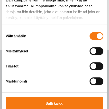
alan kumppaneillemme tietoja siitä, miten käytät
sivustoamme. Kumppanimme voivat yhdistää näitä
tietoja muihin tietoihin, joita olet antanut heille tai joita on
kerätty, kun olet käyttänyt heidän palvelujaan.
Suostumuksen
Välttämätön
valinta
Mieltymykset
Tilastot
PALVELUKESKUS
Markkinointi
p. 010 3911 900
(matkapuhelinmaksu (mpm) ja lankapuhelimella
paikallisverkkomaksu (pvm))
Salli kaikki
Tilaukset arkisin klo 7–16