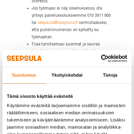
Storesta.
Jos työmaasi ei näy sovelluksessa, ota
yhteys palvelukeskukseemme 010 3911 900
tai
seepsula@seepsula.fi
varmistaaksesi,
että puhelinnumerosi on kytketty ko.
työmaahan.
Tilaa tarvitsemasi kuormat ja seuraa
toimituksen etenemistä applikaation
kartalta.
Suostumus
Yksityiskohdat
Tietoja
Tämä sivusto käyttää evästeitä
Käytämme evästeitä tarjoamamme sisällön ja mainosten
räätälöimiseen, sosiaalisen median ominaisuuksien
tukemiseen ja kävijämäärämme analysoimiseen. Lisäksi
jaamme sosiaalisen median, mainosalan ja analytiikka-