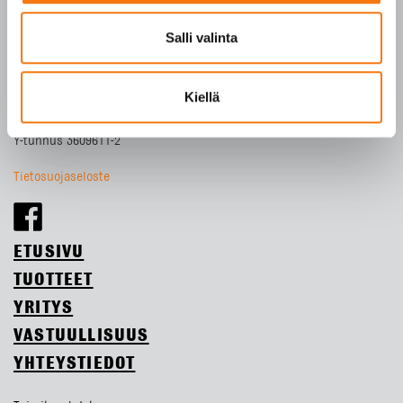
Seepsulan tuotteilla on seuraavat laatusertifikaatit:
Salli valinta
SFS-EN 12620
SFS-EN 13043
Kiellä
SFS-EN 13242
Y-tunnus 3609611-2
Tietosuojaseloste
ETUSIVU
TUOTTEET
YRITYS
VASTUULLISUUS
YHTEYSTIEDOT