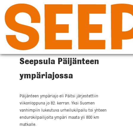
Siirry
sisältöön
Seepsula Päijänteen
ympäriajossa
Päijänteen ympäriajo eli Päitsi järjestettiin
viikonloppuna jo 82. kerran. Yksi Suomen
vanhimpiin lukeutuva urheilukilpailu toi yhteen
endurokilpailijoita ympäri maata yli 800 km
matkalle.