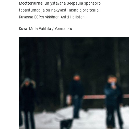
Moottoriurheilun ystävänä Seepsula sponsoroi
tapahtumaa ja oli näkyvästi läsnä ajoreiteillä.
Kuvassa EGP:n ykkönen Antti Hellsten.
Kuva: Milla Vahtila / Voimafoto