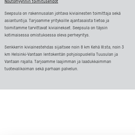
Noutomyynnin toimitusehdot
Seepsula on rakennusalan johtava kiviainesten toimittaja sekä
asiantuntija. Tarjoamme yrityksille ajantasaista tietoa ja
toimitamme tarvittavat kiviainekset. Seepsula on täysin
kotimaisessa omistuksessa oleva perheyritys.
Senkkerin kiviainestehdas sijaitsee noin 8 km Kehä III:sta, noin 3
km Helsinki-Vantaan lentokentän pohjoispuolella Tuusulan ja
Vantaan rajalla. Tarjoamme laajimman ja laadukkaimman
tuotevalikoiman sekä parhaan palvelun.