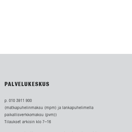
PALVELUKESKUS
p. 010 3911 900
(matkapuhelinmaksu (mpm) ja lankapuhelimella
paikallisverkkomaksu (pvm))
Tilaukset arkisin klo 7–16