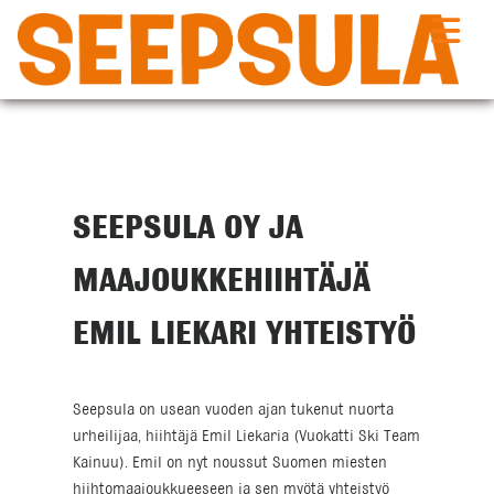
Siirry
sisältöön
SEEPSULA OY JA
MAAJOUKKEHIIHTÄJÄ
EMIL LIEKARI YHTEISTYÖ
Seepsula on usean vuoden ajan tukenut nuorta
urheilijaa, hiihtäjä Emil Liekaria (Vuokatti Ski Team
Kainuu). Emil on nyt noussut Suomen miesten
hiihtomaajoukkueeseen ja sen myötä yhteistyö