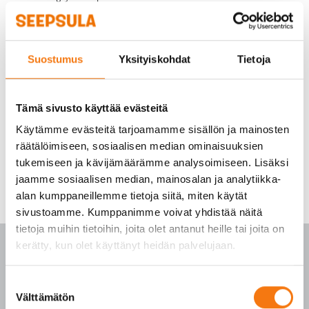
Seepsula tarjosi näyttävän ja turvallisen
kuvauspaikan Senkkerin kiviainestehtaalta
Trailerin teko varten. Katso video tästä:
Anry
Suostumus
Yksityiskohdat
Tietoja
Birds Epic – Cinematic Trailer
Tämä sivusto käyttää evästeitä
Käytämme evästeitä tarjoamamme sisällön ja mainosten
räätälöimiseen, sosiaalisen median ominaisuuksien
tukemiseen ja kävijämäärämme analysoimiseen. Lisäksi
jaamme sosiaalisen median, mainosalan ja analytiikka-
alan kumppaneillemme tietoja siitä, miten käytät
sivustoamme. Kumppanimme voivat yhdistää näitä
tietoja muihin tietoihin, joita olet antanut heille tai joita on
kerätty, kun olet käyttänyt heidän palvelujaan.
Suostumuksen
PALVELUKESKUS
Välttämätön
valinta