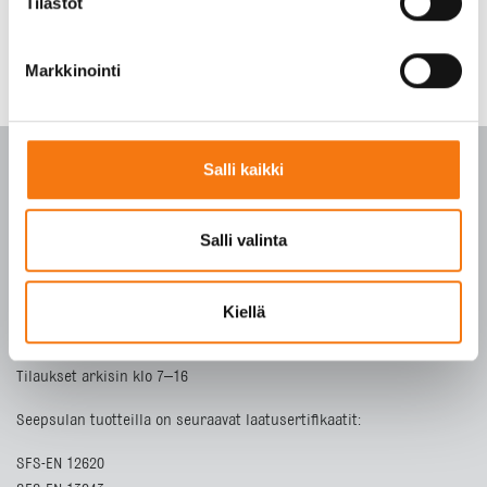
Tilastot
Markkinointi
Salli kaikki
PALVELUKESKUS
Salli valinta
p. 010 3911 900
Kiellä
(matkapuhelinmaksu (mpm) ja lankapuhelimella
paikallisverkkomaksu (pvm))
Tilaukset arkisin klo 7–16
Seepsulan tuotteilla on seuraavat laatusertifikaatit:
SFS-EN 12620