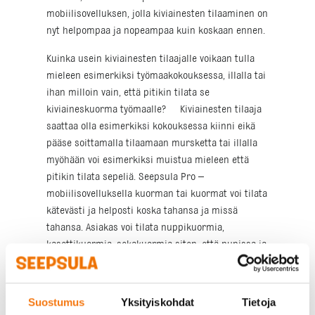
mobiilisovelluksen, jolla kiviainesten tilaaminen on
nyt helpompaa ja nopeampaa kuin koskaan ennen.
Kuinka usein kiviainesten tilaajalle voikaan tulla
mieleen esimerkiksi työmaakokouksessa, illalla tai
ihan milloin vain, että pitikin tilata se
kiviaineskuorma työmaalle? Kiviainesten tilaaja
saattaa olla esimerkiksi kokouksessa kiinni eikä
pääse soittamalla tilaamaan mursketta tai illalla
myöhään voi esimerkiksi muistua mieleen että
pitikin tilata sepeliä. Seepsula Pro –
mobiilisovelluksella kuorman tai kuormat voi tilata
kätevästi ja helposti koska tahansa ja missä
tahansa. Asiakas voi tilata nuppikuormia,
kasettikuormia, sekakuormia siten, että nupissa ja
kärryssä on eri tuotteet tai tehdä ns. koko päivän
varauksia yhdelle tai useammalle autolle.
Suostumus
Yksityiskohdat
Tietoja
Käyttäjä voi tilata kuormia kaikille niille työmaille,