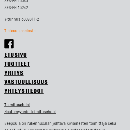
SFS-EN 13043
SFS-EN 13242
Y-tunnus 3609611-2
Tietosuojaseloste
ETUSIVU
TUOTTEET
YRITYS
VASTUULLISUUS
YHTEYSTIEDOT
Toimitusehdot
Noutomyynnin toimitusehdot
Seepsula on rakennusalan johtava kiviainesten toimittaja sekä