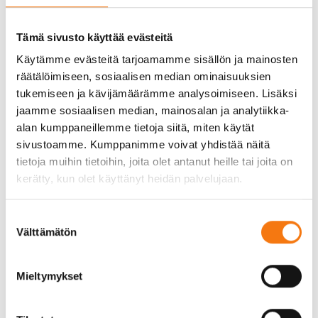
joihin hänen puhelinnumeronsa on rekisteröity.
Soittamalla palvelukeskukseen käyttäjälle voidaan
Tämä sivusto käyttää evästeitä
lisätä oikeus tilata tuotteita kyseiselle työmaalle.
Käytämme evästeitä tarjoamamme sisällön ja mainosten
Seepsula Pro on tarkoitettu lisäpalveluksi
räätälöimiseen, sosiaalisen median ominaisuuksien
asiakkaalle helpottamaan arkea työmaan tilausten
tukemiseen ja kävijämäärämme analysoimiseen. Lisäksi
hallinnassa. Kaikki perinteiset tavat tilata
jaamme sosiaalisen median, mainosalan ja analytiikka-
kiviaineksia kuten soittamalla tai asioimalla
alan kumppaneillemme tietoja siitä, miten käytät
verkkokaupassa ovat tietenkin edelleen
sivustoamme. Kumppanimme voivat yhdistää näitä
mahdollisia. Myyntijohtaja Richard Lustigin sanoin:
tietoja muihin tietoihin, joita olet antanut heille tai joita on
”Seepsula tuo kiviaineksen tilaamisen tälle
kerätty, kun olet käyttänyt heidän palvelujaan.
vuosituhannelle.”
Suostumuksen
Seepsula Pro on ladattavissa ilmaiseksi App
Välttämätön
valinta
Storesta tai Google Play Storesta.
Mieltymykset