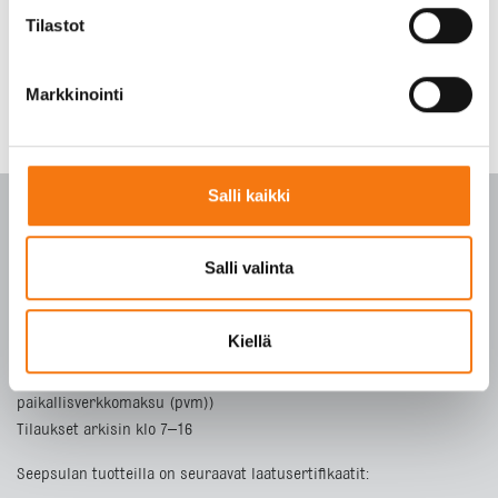
Tilastot
Markkinointi
Salli kaikki
Salli valinta
PALVELUKESKUS
Kiellä
p. 010 3911 900
(matkapuhelinmaksu (mpm) ja lankapuhelimella
paikallisverkkomaksu (pvm))
Tilaukset arkisin klo 7–16
Seepsulan tuotteilla on seuraavat laatusertifikaatit: