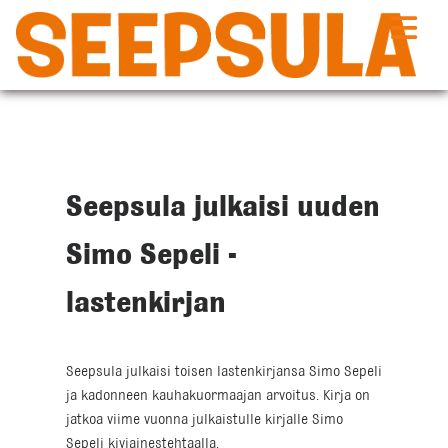
Siirry
sisältöön
Seepsula julkaisi uuden
Simo Sepeli -
lastenkirjan
Seepsula julkaisi toisen lastenkirjansa Simo Sepeli
ja kadonneen kauhakuormaajan arvoitus. Kirja on
jatkoa viime vuonna julkaistulle kirjalle Simo
Sepeli kiviainestehtaalla.