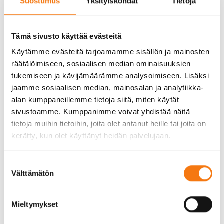
Suostumus
Yksityiskohdat
Tietoja
keskustelun edistämiselle.
Kirja toteutettiin yhteistyössä Seepsulan
yhteistyökumppanin Tekir Oy:n kanssa ja se on
Tämä sivusto käyttää evästeitä
painettu kotimaisessa Lönnberg-painotalossa.
Käytämme evästeitä tarjoamamme sisällön ja mainosten
räätälöimiseen, sosiaalisen median ominaisuuksien
Lisätietoja: Karl Sjöblom, kehitysjohtaja, puh. 040-
tukemiseen ja kävijämäärämme analysoimiseen. Lisäksi
8200224
jaamme sosiaalisen median, mainosalan ja analytiikka-
alan kumppaneillemme tietoja siitä, miten käytät
sivustoamme. Kumppanimme voivat yhdistää näitä
tietoja muihin tietoihin, joita olet antanut heille tai joita on
kerätty, kun olet käyttänyt heidän palvelujaan.
Suostumuksen
Välttämätön
valinta
Mieltymykset