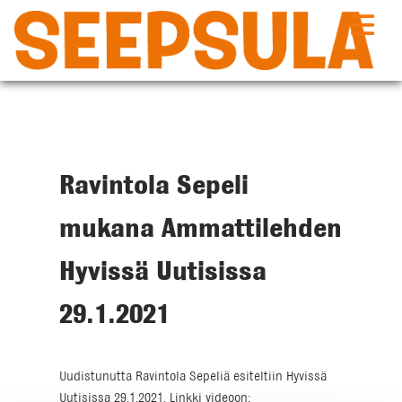
Siirry
sisältöön
Ravintola Sepeli
mukana Ammattilehden
Hyvissä Uutisissa
29.1.2021
Uudistunutta Ravintola Sepeliä esiteltiin Hyvissä
Uutisissa 29.1.2021. Linkki videoon: