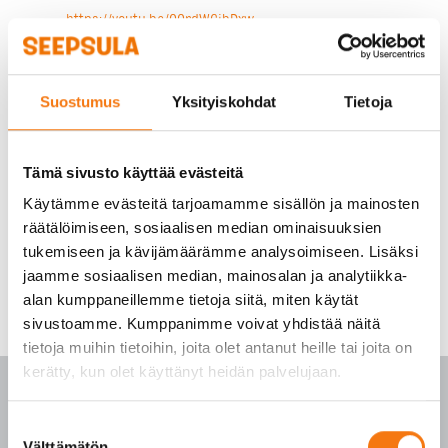
https://youtu.be/QQrdWCjbDxw
Ravintolasta kertova osuus alkaa noin kohdasa 8
min 30 sek.
Suostumus
Yksityiskohdat
Tietoja
Tämä sivusto käyttää evästeitä
Käytämme evästeitä tarjoamamme sisällön ja mainosten
räätälöimiseen, sosiaalisen median ominaisuuksien
tukemiseen ja kävijämäärämme analysoimiseen. Lisäksi
jaamme sosiaalisen median, mainosalan ja analytiikka-
alan kumppaneillemme tietoja siitä, miten käytät
sivustoamme. Kumppanimme voivat yhdistää näitä
tietoja muihin tietoihin, joita olet antanut heille tai joita on
kerätty, kun olet käyttänyt heidän palvelujaan.
Suostumuksen
Välttämätön