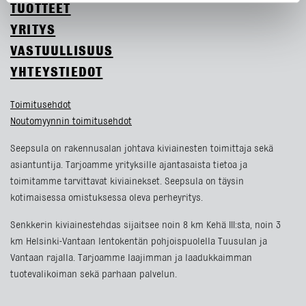
TUOTTEET
YRITYS
VASTUULLISUUS
YHTEYSTIEDOT
Toimitusehdot
Noutomyynnin toimitusehdot
Seepsula on rakennusalan johtava kiviainesten toimittaja sekä
asiantuntija. Tarjoamme yrityksille ajantasaista tietoa ja
toimitamme tarvittavat kiviainekset. Seepsula on täysin
kotimaisessa omistuksessa oleva perheyritys.
Senkkerin kiviainestehdas sijaitsee noin 8 km Kehä III:sta, noin 3
km Helsinki-Vantaan lentokentän pohjoispuolella Tuusulan ja
Vantaan rajalla. Tarjoamme laajimman ja laadukkaimman
tuotevalikoiman sekä parhaan palvelun.