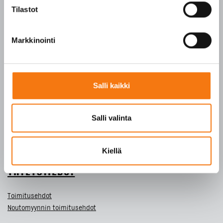
SFS-EN 12620
Tilastot
SFS-EN 13043
SFS-EN 13242
Markkinointi
Y-tunnus 3609611-2
Tietosuojaseloste
Salli kaikki
ETUSIVU
Salli valinta
TUOTTEET
YRITYS
Kiellä
VASTUULLISUUS
YHTEYSTIEDOT
Toimitusehdot
Noutomyynnin toimitusehdot