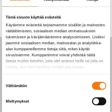
Tämä sivusto käyttää evästeitä
Käytämme evästeitä tarjoamamme sisällön ja mainosten
räätälöimiseen, sosiaalisen median ominaisuuksien
tukemiseen ja kävijämäärämme analysoimiseen. Lisäksi
jaamme sosiaalisen median, mainosalan ja analytiikka-
alan kumppaneillemme tietoja siitä, miten käytät
sivustoamme. Kumppanimme voivat yhdistää näitä
tietoja muihin tietoihin, joita olet antanut heille tai joita on
PALVELUKESKUS
kerätty, kun olet käyttänyt heidän palvelujaan.
p. 010 3911 900
Suostumuksen
(matkapuhelinmaksu (mpm) ja lankapuhelimella
Välttämätön
valinta
paikallisverkkomaksu (pvm))
Tilaukset arkisin klo 7–16
Mieltymykset
Seepsulan tuotteilla on seuraavat laatusertifikaatit: