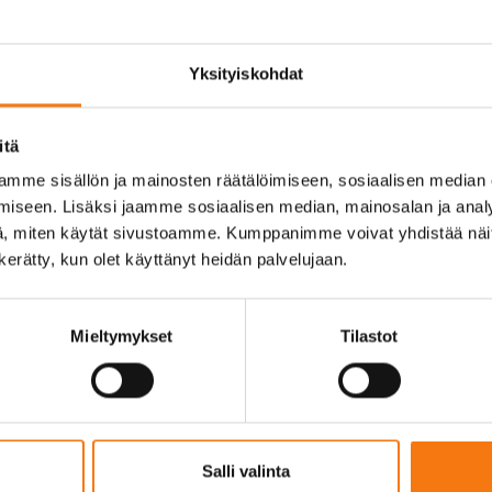
Yksityiskohdat
itä
mme sisällön ja mainosten räätälöimiseen, sosiaalisen median
u (pvm))
iseen. Lisäksi jaamme sosiaalisen median, mainosalan ja analy
, miten käytät sivustoamme. Kumppanimme voivat yhdistää näitä t
n kerätty, kun olet käyttänyt heidän palvelujaan.
Mieltymykset
Tilastot
Salli valinta