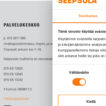
Suostumus
PALVELUKESKUS
Tämä sivusto käyttää eväste
p. 010 3911 900
Käytämme evästeitä tarjoama
(matkapuhelinmaksu (mpm) ja lankapuhelimella paikallisverkkomaks
ja kävijämäärämme analysoim
Tilaukset arkisin klo 7–16
kumppaneillemme tietoja siitä
olet antanut heille tai joita o
Seepsulan tuotteilla on seuraavat laatusertifikaatit:
Suostumuksen
SFS-EN 12620
Välttämätön
valinta
SFS-EN 13043
SFS-EN 13242
Y-tunnus 3609611-2
Tietosuojaseloste
Kiellä