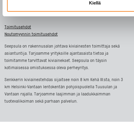
Kiellä
VASTUULLISUUS
YHTEYSTIEDOT
Toimitusehdot
Noutomyynnin toimitusehdot
Seepsula on rakennusalan johtava kiviainesten toimittaja sekä
asiantuntija. Tarjoamme yrityksille ajantasaista tietoa ja
toimitamme tarvittavat kiviainekset. Seepsula on täysin
kotimaisessa omistuksessa oleva perheyritys.
Senkkerin kiviainestehdas sijaitsee noin 8 km Kehä III:sta, noin 3
km Helsinki-Vantaan lentokentän pohjoispuolella Tuusulan ja
Vantaan rajalla. Tarjoamme laajimman ja laadukkaimman
tuotevalikoiman sekä parhaan palvelun.