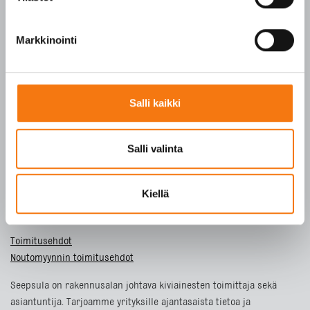
SFS-EN 13242
Y-tunnus 3609611-2
Markkinointi
Tietosuojaseloste
Salli kaikki
ETUSIVU
TUOTTEET
Salli valinta
YRITYS
VASTUULLISUUS
Kiellä
YHTEYSTIEDOT
Toimitusehdot
Noutomyynnin toimitusehdot
Seepsula on rakennusalan johtava kiviainesten toimittaja sekä
asiantuntija. Tarjoamme yrityksille ajantasaista tietoa ja