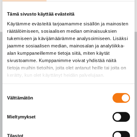
Tämä sivusto käyttää evästeitä
Käytämme evästeitä tarjoamamme sisällön ja mainosten
räätälöimiseen, sosiaalisen median ominaisuuksien
tukemiseen ja kävijämäärämme analysoimiseen. Lisäksi
jaamme sosiaalisen median, mainosalan ja analytiikka-
alan kumppaneillemme tietoja siitä, miten käytät
sivustoamme. Kumppanimme voivat yhdistää näitä
PALVELUKESKUS
tietoja muihin tietoihin, joita olet antanut heille tai joita on
kerätty, kun olet käyttänyt heidän palvelujaan.
p. 010 3911 900
(matkapuhelinmaksu (mpm) ja lankapuhelimella
Suostumuksen
paikallisverkkomaksu (pvm))
Välttämätön
valinta
Tilaukset arkisin klo 7–16
Seepsulan tuotteilla on seuraavat laatusertifikaatit:
Mieltymykset
SFS-EN 12620
SFS-EN 13043
Tilastot