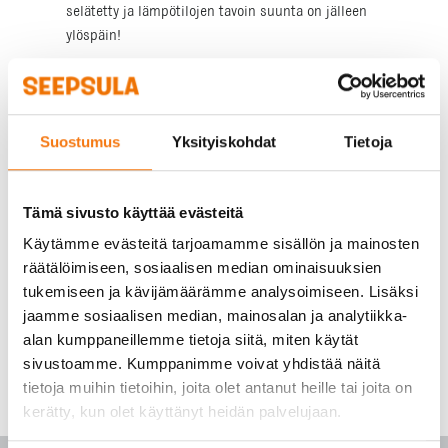
selätetty ja lämpötilojen tavoin suunta on jälleen
ylöspäin!
Pahoittelemme edelleen tilanteen aiheuttamaa
vaivaa. Seepsula kehittää toimintaansa ja
asiakaspalvelua edelleen.
Suostumus
Yksityiskohdat
Tietoja
Aurinkoisin kesäterveisin,
Seepsulan väki
Tämä sivusto käyttää evästeitä
Käytämme evästeitä tarjoamamme sisällön ja mainosten
räätälöimiseen, sosiaalisen median ominaisuuksien
tukemiseen ja kävijämäärämme analysoimiseen. Lisäksi
jaamme sosiaalisen median, mainosalan ja analytiikka-
alan kumppaneillemme tietoja siitä, miten käytät
sivustoamme. Kumppanimme voivat yhdistää näitä
tietoja muihin tietoihin, joita olet antanut heille tai joita on
kerätty, kun olet käyttänyt heidän palvelujaan.