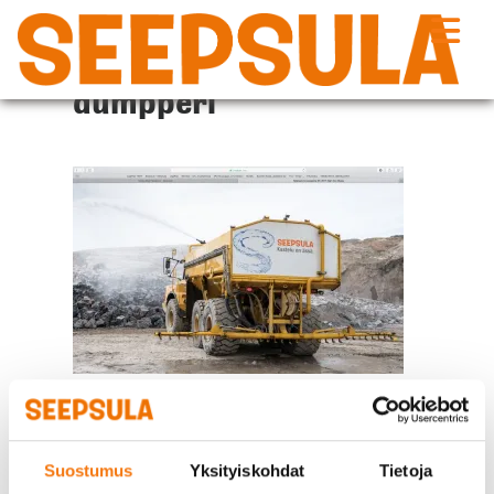
Siirry
sisältöön
dumpperi
Suostumus
Yksityiskohdat
Tietoja