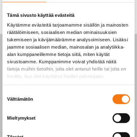
Tämä sivusto käyttää evästeitä
Käytämme evästeitä tarjoamamme sisällön ja mainosten
räätälöimiseen, sosiaalisen median ominaisuuksien
tukemiseen ja kävijämäärämme analysoimiseen. Lisäksi
jaamme sosiaalisen median, mainosalan ja analytiikka-
alan kumppaneillemme tietoja siitä, miten käytät
sivustoamme. Kumppanimme voivat yhdistää näitä
PALVELUKESKUS
tietoja muihin tietoihin, joita olet antanut heille tai joita on
kerätty, kun olet käyttänyt heidän palvelujaan.
p. 010 3911 900
(matkapuhelinmaksu (mpm) ja lankapuhelimella
Suostumuksen
paikallisverkkomaksu (pvm))
Välttämätön
valinta
Tilaukset arkisin klo 7–16
Seepsulan tuotteilla on seuraavat laatusertifikaatit:
Mieltymykset
SFS-EN 12620
SFS-EN 13043
Tilastot