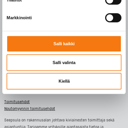
SFS-EN 13242
Markkinointi
Y-tunnus 3609611-2
Tietosuojaseloste
Salli kaikki
ETUSIVU
TUOTTEET
Salli valinta
YRITYS
VASTUULLISUUS
Kiellä
YHTEYSTIEDOT
Toimitusehdot
Noutomyynnin toimitusehdot
Seepsula on rakennusalan johtava kiviainesten toimittaja sekä
asiantuntija. Tarjoamme yrityksille ajantasaista tietoa ja