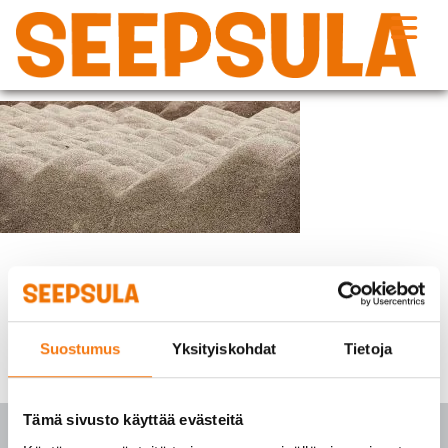
Siirry
sisältöön
seepsula-hiekoitus
Suostumus
Yksityiskohdat
Tietoja
Tämä sivusto käyttää evästeitä