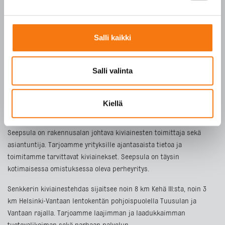
ETUSIVU
TUOTTEET
Salli kaikki
YRITYS
VASTUULLISUUS
Salli valinta
YHTEYSTIEDOT
Toimitusehdot
Kiellä
Noutomyynnin toimitusehdot
Seepsula on rakennusalan johtava kiviainesten toimittaja sekä
asiantuntija. Tarjoamme yrityksille ajantasaista tietoa ja
toimitamme tarvittavat kiviainekset. Seepsula on täysin
kotimaisessa omistuksessa oleva perheyritys.
Senkkerin kiviainestehdas sijaitsee noin 8 km Kehä III:sta, noin 3
km Helsinki-Vantaan lentokentän pohjoispuolella Tuusulan ja
Vantaan rajalla. Tarjoamme laajimman ja laadukkaimman