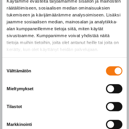
Käytämme evästeitä tarjoamamme sisällön ja mainosten
räätälöimiseen, sosiaalisen median ominaisuuksien
tukemiseen ja kävijämäärämme analysoimiseen. Lisäksi
PALVELUKESKUS
jaamme sosiaalisen median, mainosalan ja analytiikka-
alan kumppaneillemme tietoja siitä, miten käytät
p. 010 3911 900
sivustoamme. Kumppanimme voivat yhdistää näitä
(matkapuhelinmaksu (mpm) ja lankapuhelimella
tietoja muihin tietoihin, joita olet antanut heille tai joita on
paikallisverkkomaksu (pvm))
kerätty, kun olet käyttänyt heidän palvelujaan.
Tilaukset arkisin klo 7–16
Suostumuksen
Seepsulan tuotteilla on seuraavat laatusertifikaatit:
Välttämätön
valinta
SFS-EN 12620
SFS-EN 13043
Mieltymykset
SFS-EN 13242
Y-tunnus 3609611-2
Tilastot
Tietosuojaseloste
Markkinointi