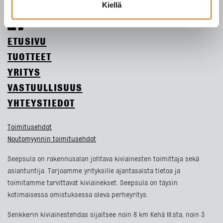
Tietosuojaseloste
Kiellä
ETUSIVU
TUOTTEET
YRITYS
VASTUULLISUUS
YHTEYSTIEDOT
Toimitusehdot
Noutomyynnin toimitusehdot
Seepsula on rakennusalan johtava kiviainesten toimittaja sekä
asiantuntija. Tarjoamme yrityksille ajantasaista tietoa ja
toimitamme tarvittavat kiviainekset. Seepsula on täysin
kotimaisessa omistuksessa oleva perheyritys.
Senkkerin kiviainestehdas sijaitsee noin 8 km Kehä III:sta, noin 3