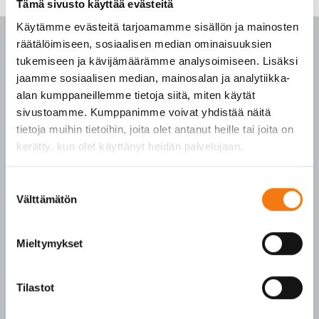
Tämä sivusto käyttää evästeitä
Käytämme evästeitä tarjoamamme sisällön ja mainosten
räätälöimiseen, sosiaalisen median ominaisuuksien
tukemiseen ja kävijämäärämme analysoimiseen. Lisäksi
jaamme sosiaalisen median, mainosalan ja analytiikka-
PALVELUKESKUS
alan kumppaneillemme tietoja siitä, miten käytät
sivustoamme. Kumppanimme voivat yhdistää näitä
tietoja muihin tietoihin, joita olet antanut heille tai joita on
p. 010 3911 900
kerätty, kun olet käyttänyt heidän palvelujaan.
(matkapuhelinmaksu (mpm) ja lankapuhelimella
paikallisverkkomaksu (pvm))
Tilaukset arkisin klo 7–16
Suostumuksen
Välttämätön
valinta
Seepsulan tuotteilla on seuraavat laatusertifikaatit:
SFS-EN 12620
Mieltymykset
SFS-EN 13043
SFS-EN 13242
Tilastot
Y-tunnus 3609611-2