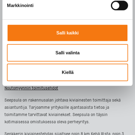
Tietosuojaseloste
Markkinointi
ETUSIVU
Salli kaikki
TUOTTEET
YRITYS
Salli valinta
VASTUULLISUUS
YHTEYSTIEDOT
Kiellä
Toimitusehdot
Noutomyynnin toimitusehdot
Seepsula on rakennusalan johtava kiviainesten toimittaja sekä
asiantuntija. Tarjoamme yrityksille ajantasaista tietoa ja
toimitamme tarvittavat kiviainekset. Seepsula on täysin
kotimaisessa omistuksessa oleva perheyritys.
Senkkerin kiviainestehdas sijaitsee noin 8 km Kehä III:sta, noin 3