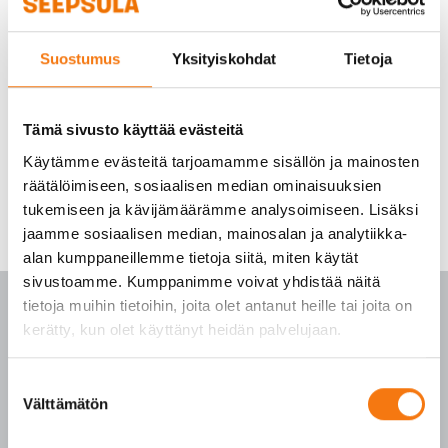
Suostumus
Yksityiskohdat
Tietoja
Tämä sivusto käyttää evästeitä
Käytämme evästeitä tarjoamamme sisällön ja mainosten
räätälöimiseen, sosiaalisen median ominaisuuksien
tukemiseen ja kävijämäärämme analysoimiseen. Lisäksi
jaamme sosiaalisen median, mainosalan ja analytiikka-
alan kumppaneillemme tietoja siitä, miten käytät
sivustoamme. Kumppanimme voivat yhdistää näitä
tietoja muihin tietoihin, joita olet antanut heille tai joita on
kerätty, kun olet käyttänyt heidän palvelujaan.
PALVELUKESKUS
Suostumuksen
Välttämätön
valinta
p. 010 3911 900