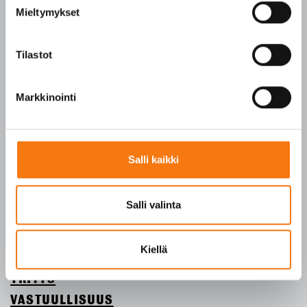
(matkapuhelinmaksu (mpm) ja lankapuhelimella
Mieltymykset
paikallisverkkomaksu (pvm))
Tilaukset arkisin klo 7–16
Tilastot
Seepsulan tuotteilla on seuraavat laatusertifikaatit:
SFS-EN 12620
Markkinointi
SFS-EN 13043
SFS-EN 13242
Y-tunnus 3609611-2
Salli kaikki
Tietosuojaseloste
Salli valinta
ETUSIVU
Kiellä
TUOTTEET
YRITYS
VASTUULLISUUS