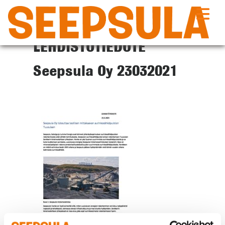
Siirry
sisältöön
LEHDISTÖTIEDOTE
Seepsula Oy 23032021