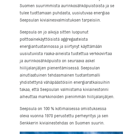
Suomen suurimmista aurinkosähköpuistoista ja se
tulee tuottamaan puhdasta, uusiutuvaa energiaa
Seepsulan kiviainesvalmistuksen tarpeisiin.
Seepsula on jo aikoja sitten luopunut
polttoainekäyttöisistä aggregaateista
energiantuotannossa ja siirtynyt käyttämään
uusiutuvista raaka-aineista tuotettua verkkovirtaa
ja aurinkosähköpuisto on seuraava askel
hiilijalanjäljen pienentämisessä. Seepsulan
ainutlaatuinen tehdasmainen tuotantomalli
yhdistettynä vähäpäästöisiin energiaratkaisuihin
takaa, että Seepsulan valmistama kiviainestonni
aiheuttaa markkinoiden pienimmän hiilijalanjäljen.
Seepsula on 100 % kotimaisessa omistuksessa
oleva vuonna 1970 perustettu perheyritys ja sen
Senkkerin kiviainestehdas on Suomen suurin.