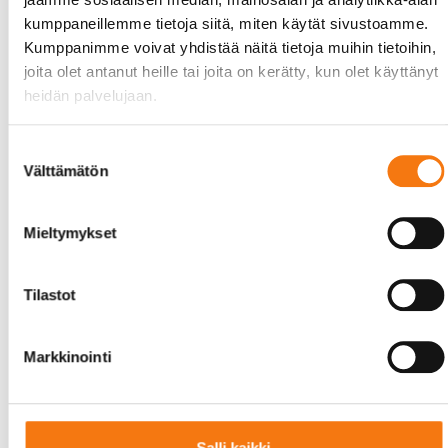
kumppaneillemme tietoja siitä, miten käytät sivustoamme.
Kumppanimme voivat yhdistää näitä tietoja muihin tietoihin,
joita olet antanut heille tai joita on kerätty, kun olet käyttänyt
heidän palvelujaan.
Suostumuksen
Välttämätön
valinta
Mieltymykset
Lue lisää linkin takana olevasta
Tilastot
lehdistötiedotteesta:
LEHDISTÖTIEDOTE Seepsula Oy 23032021
Markkinointi
Salli kaikki