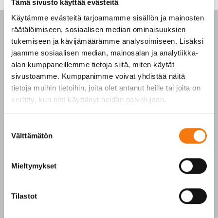
Tämä sivusto käyttää evästeitä
Käytämme evästeitä tarjoamamme sisällön ja mainosten
räätälöimiseen, sosiaalisen median ominaisuuksien
tukemiseen ja kävijämäärämme analysoimiseen. Lisäksi
jaamme sosiaalisen median, mainosalan ja analytiikka-
PALVELUKESKUS
alan kumppaneillemme tietoja siitä, miten käytät
sivustoamme. Kumppanimme voivat yhdistää näitä
p. 010 3911 900
tietoja muihin tietoihin, joita olet antanut heille tai joita on
(matkapuhelinmaksu (mpm) ja lankapuhelimella
kerätty, kun olet käyttänyt heidän palvelujaan.
paikallisverkkomaksu (pvm))
Tilaukset arkisin klo 7–16
Suostumuksen
Välttämätön
valinta
Seepsulan tuotteilla on seuraavat laatusertifikaatit:
SFS-EN 12620
Mieltymykset
SFS-EN 13043
SFS-EN 13242
Tilastot
Y-tunnus 3609611-2