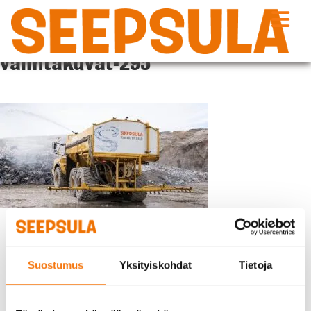
Siirry
sisältöön
Seepsula-kuvauspaiva-05-2017-
valintakuvat-295
Suostumus
Yksityiskohdat
Tietoja