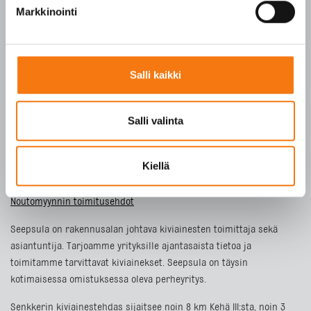
Tietosuojaseloste
Markkinointi
ETUSIVU
Salli kaikki
TUOTTEET
YRITYS
Salli valinta
VASTUULLISUUS
YHTEYSTIEDOT
Kiellä
Toimitusehdot
Noutomyynnin toimitusehdot
Seepsula on rakennusalan johtava kiviainesten toimittaja sekä
asiantuntija. Tarjoamme yrityksille ajantasaista tietoa ja
toimitamme tarvittavat kiviainekset. Seepsula on täysin
kotimaisessa omistuksessa oleva perheyritys.
Senkkerin kiviainestehdas sijaitsee noin 8 km Kehä III:sta, noin 3