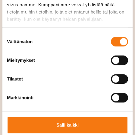
sivustoamme. Kumppanimme voivat yhdistää näitä
tietoja muihin tietoihin, joita olet antanut heille tai joita on
kerätty, kun olet käyttänyt heidän palvelujaan.
Tilaa
Suostumuksen
Välttämätön
valinta
Mieltymykset
ASETA TOIMITUSOSOITTEEN
POSTINUMERO
Tilastot
Markkinointi
ASETA POSTINUMERO
Salli kaikki