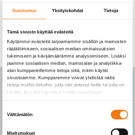
Suostumus
Yksityiskohdat
Tietoja
Tämä sivusto käyttää evästeitä
Käytämme evästeitä tarjoamamme sisällön ja mainosten
räätälöimiseen, sosiaalisen median ominaisuuksien
tukemiseen ja kävijämäärämme analysoimiseen. Lisäksi
jaamme sosiaalisen median, mainosalan ja analytiikka-
alan kumppaneillemme tietoja siitä, miten käytät
sivustoamme. Kumppanimme voivat yhdistää näitä
tietoja muihin tietoihin, joita olet antanut heille tai joita on
kerätty, kun olet käyttänyt heidän palvelujaan.
PALVELUKESKUS
Suostumuksen
Välttämätön
p. 010 3911 900
valinta
(matkapuhelinmaksu (mpm) ja lankapuhelimella
paikallisverkkomaksu (pvm))
Mieltymykset