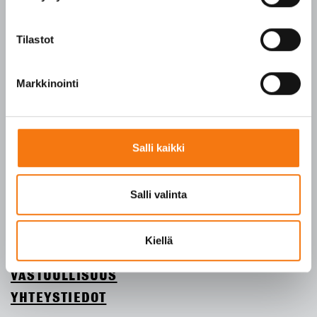
Tilaukset arkisin klo 7–16
Seepsulan tuotteilla on seuraavat laatusertifikaatit:
Tilastot
SFS-EN 12620
SFS-EN 13043
Markkinointi
SFS-EN 13242
Y-tunnus 3609611-2
Salli kaikki
Tietosuojaseloste
Salli valinta
ETUSIVU
TUOTTEET
Kiellä
YRITYS
VASTUULLISUUS
YHTEYSTIEDOT