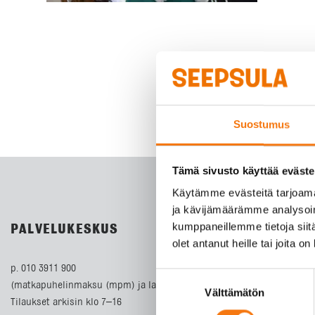
Suostumus
Tämä sivusto käyttää eväste
Käytämme evästeitä tarjoama
ja kävijämäärämme analysoim
kumppaneillemme tietoja siitä
PALVELUKESKUS
olet antanut heille tai joita o
p. 010 3911 900
Suostumuksen
(matkapuhelinmaksu (mpm) ja lankapuhelimella paikallisverkkomaks
Välttämätön
valinta
Tilaukset arkisin klo 7–16