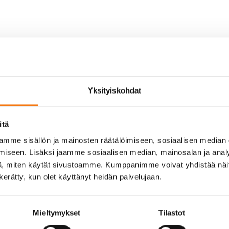
Yksityiskohdat
itä
mme sisällön ja mainosten räätälöimiseen, sosiaalisen median
iseen. Lisäksi jaamme sosiaalisen median, mainosalan ja analy
, miten käytät sivustoamme. Kumppanimme voivat yhdistää näitä t
n kerätty, kun olet käyttänyt heidän palvelujaan.
u (pvm))
Mieltymykset
Tilastot