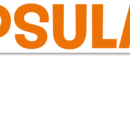
hataapukerays_fi