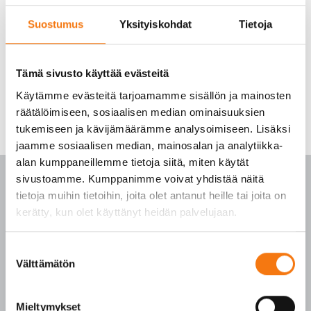
Suostumus
Yksityiskohdat
Tietoja
Tämä sivusto käyttää evästeitä
Käytämme evästeitä tarjoamamme sisällön ja mainosten
räätälöimiseen, sosiaalisen median ominaisuuksien
tukemiseen ja kävijämäärämme analysoimiseen. Lisäksi
jaamme sosiaalisen median, mainosalan ja analytiikka-
alan kumppaneillemme tietoja siitä, miten käytät
sivustoamme. Kumppanimme voivat yhdistää näitä
tietoja muihin tietoihin, joita olet antanut heille tai joita on
kerätty, kun olet käyttänyt heidän palvelujaan.
PALVELUKESKUS
Suostumuksen
Välttämätön
p. 010 3911 900
valinta
(matkapuhelinmaksu (mpm) ja lankapuhelimella
paikallisverkkomaksu (pvm))
Mieltymykset