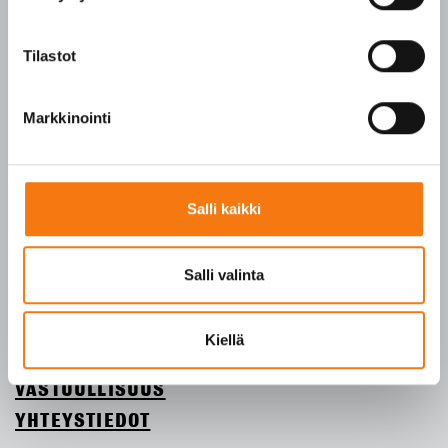
Tilaukset arkisin klo 7–16
Seepsulan tuotteilla on seuraavat laatusertifikaatit:
Tilastot
SFS-EN 12620
SFS-EN 13043
Markkinointi
SFS-EN 13242
Y-tunnus 3609611-2
Salli kaikki
Tietosuojaseloste
Salli valinta
ETUSIVU
TUOTTEET
Kiellä
YRITYS
VASTUULLISUUS
YHTEYSTIEDOT