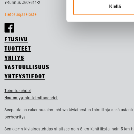
Y-tunnus 3609611-2
Kiellä
Tietosuojaseloste
ETUSIVU
TUOTTEET
YRITYS
VASTUULLISUUS
YHTEYSTIEDOT
Toimitusehdot
Noutomyynnin toimitusehdot
Seepsula on rakennusalan johtava kiviainesten toimittaja sekä asiantu
perheyritys.
Senkkerin kiviainestehdas sijaitsee noin 8 km Kehä III:sta, noin 3 k