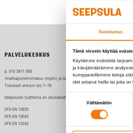
Suostumus
Tämä sivusto käyttää eväste
PALVELUKESKUS
Käytämme evästeitä tarjoama
ja kävijämäärämme analysoim
p. 010 3911 900
kumppaneillemme tietoja siitä
(matkapuhelinmaksu (mpm) ja lankapuhelimella paikallisverkkomaks
olet antanut heille tai joita o
Tilaukset arkisin klo 7–16
Suostumuksen
Seepsulan tuotteilla on seuraavat laatusertifikaatit:
Välttämätön
valinta
SFS-EN 12620
SFS-EN 13043
SFS-EN 13242