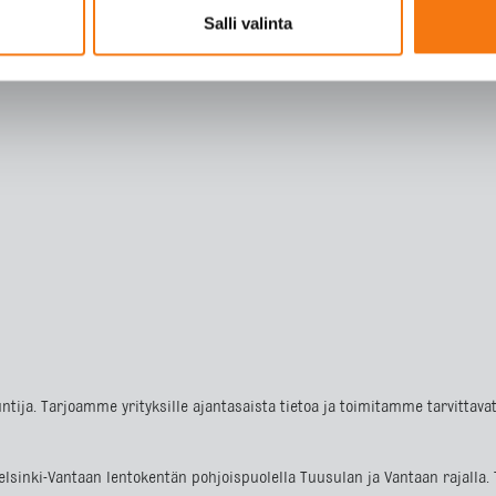
Salli valinta
ntija. Tarjoamme yrityksille ajantasaista tietoa ja toimitamme tarvittav
m Helsinki-Vantaan lentokentän pohjoispuolella Tuusulan ja Vantaan raja