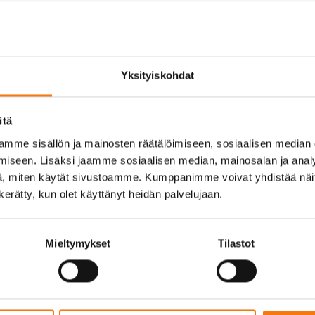
Yksityiskohdat
itä
mme sisällön ja mainosten räätälöimiseen, sosiaalisen median
iseen. Lisäksi jaamme sosiaalisen median, mainosalan ja analy
, miten käytät sivustoamme. Kumppanimme voivat yhdistää näitä t
u (pvm))
n kerätty, kun olet käyttänyt heidän palvelujaan.
Mieltymykset
Tilastot