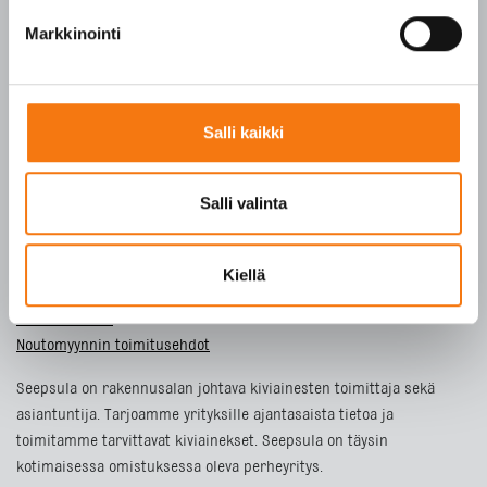
Markkinointi
Tietosuojaseloste
ETUSIVU
Salli kaikki
TUOTTEET
YRITYS
Salli valinta
VASTUULLISUUS
YHTEYSTIEDOT
Kiellä
Toimitusehdot
Noutomyynnin toimitusehdot
Seepsula on rakennusalan johtava kiviainesten toimittaja sekä
asiantuntija. Tarjoamme yrityksille ajantasaista tietoa ja
toimitamme tarvittavat kiviainekset. Seepsula on täysin
kotimaisessa omistuksessa oleva perheyritys.