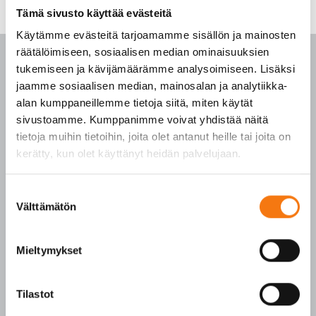
Tämä sivusto käyttää evästeitä
Käytämme evästeitä tarjoamamme sisällön ja mainosten
räätälöimiseen, sosiaalisen median ominaisuuksien
tukemiseen ja kävijämäärämme analysoimiseen. Lisäksi
jaamme sosiaalisen median, mainosalan ja analytiikka-
alan kumppaneillemme tietoja siitä, miten käytät
PALVELUKESKUS
sivustoamme. Kumppanimme voivat yhdistää näitä
tietoja muihin tietoihin, joita olet antanut heille tai joita on
p. 010 3911 900
kerätty, kun olet käyttänyt heidän palvelujaan.
(matkapuhelinmaksu (mpm) ja lankapuhelimella
paikallisverkkomaksu (pvm))
Suostumuksen
Tilaukset arkisin klo 7–16
Välttämätön
valinta
Seepsulan tuotteilla on seuraavat laatusertifikaatit:
Mieltymykset
SFS-EN 12620
SFS-EN 13043
SFS-EN 13242
Tilastot
Y-tunnus 3609611-2