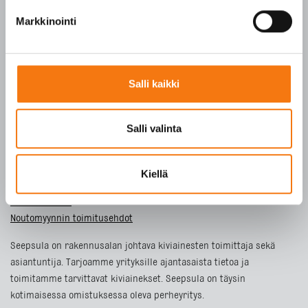
Markkinointi
Tietosuojaseloste
ETUSIVU
Salli kaikki
TUOTTEET
YRITYS
Salli valinta
VASTUULLISUUS
YHTEYSTIEDOT
Kiellä
Toimitusehdot
Noutomyynnin toimitusehdot
Seepsula on rakennusalan johtava kiviainesten toimittaja sekä
asiantuntija. Tarjoamme yrityksille ajantasaista tietoa ja
toimitamme tarvittavat kiviainekset. Seepsula on täysin
kotimaisessa omistuksessa oleva perheyritys.