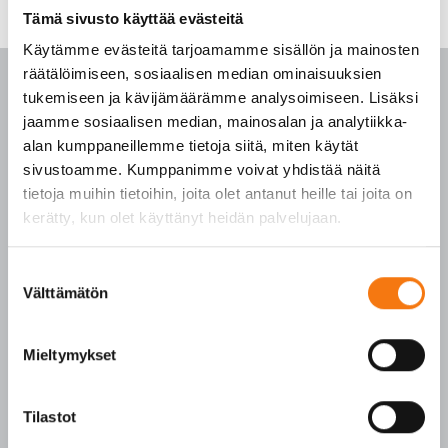
Tämä sivusto käyttää evästeitä
Käytämme evästeitä tarjoamamme sisällön ja mainosten
räätälöimiseen, sosiaalisen median ominaisuuksien
tukemiseen ja kävijämäärämme analysoimiseen. Lisäksi
jaamme sosiaalisen median, mainosalan ja analytiikka-
alan kumppaneillemme tietoja siitä, miten käytät
PALVELUKESKUS
sivustoamme. Kumppanimme voivat yhdistää näitä
tietoja muihin tietoihin, joita olet antanut heille tai joita on
p. 010 3911 900
kerätty, kun olet käyttänyt heidän palvelujaan.
(matkapuhelinmaksu (mpm) ja lankapuhelimella
paikallisverkkomaksu (pvm))
Suostumuksen
Tilaukset arkisin klo 7–16
Välttämätön
valinta
Seepsulan tuotteilla on seuraavat laatusertifikaatit:
Mieltymykset
SFS-EN 12620
SFS-EN 13043
SFS-EN 13242
Tilastot
Y-tunnus 3609611-2