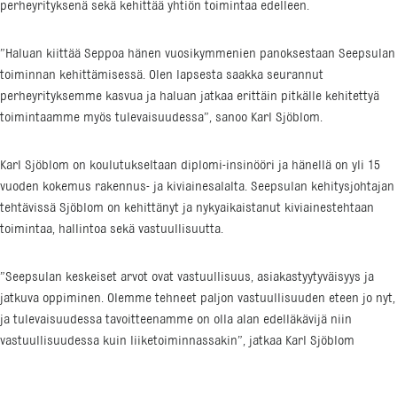
perheyrityksenä sekä kehittää yhtiön toimintaa edelleen.
”Haluan kiittää Seppoa hänen vuosikymmenien panoksestaan Seepsulan
toiminnan kehittämisessä. Olen lapsesta saakka seurannut
perheyrityksemme kasvua ja haluan jatkaa erittäin pitkälle kehitettyä
toimintaamme myös tulevaisuudessa”, sanoo Karl Sjöblom.
Karl Sjöblom on koulutukseltaan diplomi-insinööri ja hänellä on yli 15
vuoden kokemus rakennus- ja kiviainesalalta. Seepsulan kehitysjohtajan
tehtävissä Sjöblom on kehittänyt ja nykyaikaistanut kiviainestehtaan
toimintaa, hallintoa sekä vastuullisuutta.
”Seepsulan keskeiset arvot ovat vastuullisuus, asiakastyytyväisyys ja
jatkuva oppiminen. Olemme tehneet paljon vastuullisuuden eteen jo nyt,
ja tulevaisuudessa tavoitteenamme on olla alan edelläkävijä niin
vastuullisuudessa kuin liiketoiminnassakin”, jatkaa Karl Sjöblom