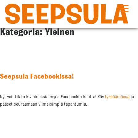
Skip
to
content
Kategoria:
Yleinen
Seepsula Facebookissa!
Nyt voit tilata kiviaineksia myös Facebookin kautta! Käy
tykkäämässä
ja
pääset seuraamaan viimeisimpiä tapahtumia.