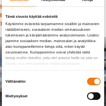
SENKKERIN KIVIAINESTEHTAALLE SUOMEN
ENSIMMÄINEN AUTOMATISOITU
Tämä sivusto käyttää evästeitä
TELESKOOPPISUPPILO
Käytämme evästeitä tarjoamamme sisällön ja mainosten
räätälöimiseen, sosiaalisen median ominaisuuksien
tukemiseen ja kävijämäärämme analysoimiseen. Lisäksi
jaamme sosiaalisen median, mainosalan ja analytiikka-
alan kumppaneillemme tietoja siitä, miten käytät
sivustoamme. Kumppanimme voivat yhdistää näitä
tietoja muihin tietoihin, joita olet antanut heille tai joita on
kerätty, kun olet käyttänyt heidän palvelujaan.
Suostumuksen
Välttämätön
valinta
Mieltymykset