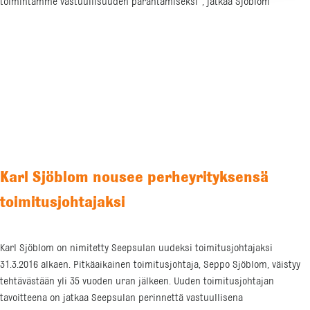
toimintamme vastuullisuuden parantamiseksi”, jatkaa Sjöblom
Karl Sjöblom nousee perheyrityksensä
toimitusjohtajaksi
Karl Sjöblom on nimitetty Seepsulan uudeksi toimitusjohtajaksi
31.3.2016 alkaen. Pitkäaikainen toimitusjohtaja, Seppo Sjöblom, väistyy
tehtävästään yli 35 vuoden uran jälkeen. Uuden toimitusjohtajan
tavoitteena on jatkaa Seepsulan perinnettä vastuullisena