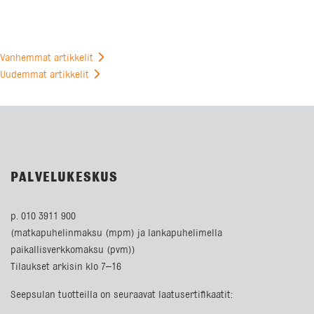
Vanhemmat artikkelit
Artikkelien
Uudemmat artikkelit
selaus
PALVELUKESKUS
p. 010 3911 900
(matkapuhelinmaksu (mpm) ja lankapuhelimella
paikallisverkkomaksu (pvm))
Tilaukset arkisin klo 7–16
Seepsulan tuotteilla on seuraavat laatusertifikaatit: