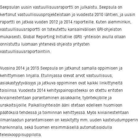
Seepsulan uusin vastuullisuusraportti on julkaistu. Seepsula on
kertonut vastuullisuusprojekteistaan jo vuodesta 2010 lähtien, ja uusin
raportti on jatkoa vuoden 2012 ja 2014 raporteille. Kuten aiemminkin,
vastuullisuusraportti on toteutettu kansainvälisen GRI-ohjeiston
mukaisesti. Global Reporting Initiative (GRI) -yhteisön avulla ollaan
onnistuttu luomaan yhtenevä ohjeisto yritysten
vastuullisuusraportointiin.
Vuosina 2014 ja 2015 Seepsula on jatkanut samalla oppimisen ja
kehittymisen linjalla. Etulinjassa olevat arvot vastuullisuus,
asiakastyytyväisyys ja jatkuva oppiminen ovat kaikki linkittyneitä
toisiinsa. Vuodesta 2014 kehityspainopisteeksi on otettu eritoten
kiviainestehtaan parantaminen asiakkaille, työntekijöille ja
urakoitsijoille. Paikallisyhteisön ääni otetaan edelleen huomioon
päätöksiä tehdessä ja toiminnan kehittyessä. Myös kiviainestehtaan
ilmanlaadun parantamiseen on keskitytty mm. uuden kasteludumpperin
hankinnalla, sekä Suomen ensimmäisellä automatisoidulla
teleskooppisuppilolla.