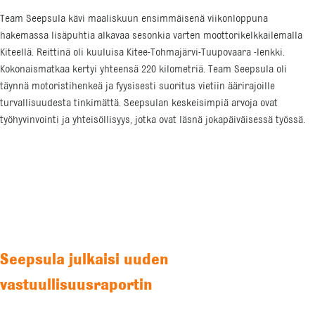
Team Seepsula kävi maaliskuun ensimmäisenä viikonloppuna
hakemassa lisäpuhtia alkavaa sesonkia varten moottorikelkkailemalla
Kiteellä. Reittinä oli kuuluisa Kitee-Tohmajärvi-Tuupovaara -lenkki.
Kokonaismatkaa kertyi yhteensä 220 kilometriä. Team Seepsula oli
täynnä motoristihenkeä ja fyysisesti suoritus vietiin äärirajoille
turvallisuudesta tinkimättä. Seepsulan keskeisimpiä arvoja ovat
työhyvinvointi ja yhteisöllisyys, jotka ovat läsnä jokapäiväisessä työssä.
Seepsula julkaisi uuden
vastuullisuusraportin