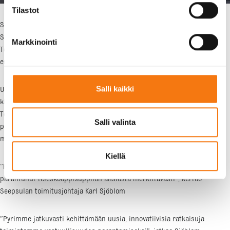
Tilastot
Seepsula on hankkinut Senkkerin kiviainestehtaalle ensimmäisenä
Suomessa automaattisesti säätyvän teleskooppisuppilon.
Markkinointi
Teleskooppisuppilo on parantanut kiviainestehtaan ilmanlaatua
entisestään.
Salli kaikki
Uusi täysin automatisoitu teleskooppisuppilo on sijoitettu
kiviainestehtaalla hienoaineksia kasaavan kuljettimen päähän.
Teleskooppisuppilo säätää korkeutensa automaattisesti aineskasan
Salli valinta
pinnan mukaan, joten hienoaineksen pudotuskorkeus on aina paras
mahdollinen.
Kiellä
”Käyttökokemukset ovat olleet erittäin positiivisia. Ilmanlaatu on jo nyt
parantunut teleskooppisuppilon ansiosta merkittävästi”, kertoo
Seepsulan toimitusjohtaja Karl Sjöblom
”Pyrimme jatkuvasti kehittämään uusia, innovatiivisia ratkaisuja