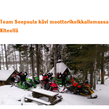
Team Seepsula kävi moottorikelkkailemassa
Kiteellä