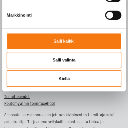
SFS-EN 13242
Y-tunnus 3609611-2
Markkinointi
Tietosuojaseloste
Salli kaikki
ETUSIVU
TUOTTEET
Salli valinta
YRITYS
VASTUULLISUUS
Kiellä
YHTEYSTIEDOT
Toimitusehdot
Noutomyynnin toimitusehdot
Seepsula on rakennusalan johtava kiviainesten toimittaja sekä
asiantuntija. Tarjoamme yrityksille ajantasaista tietoa ja