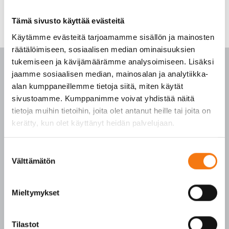
Tämä sivusto käyttää evästeitä
Käytämme evästeitä tarjoamamme sisällön ja mainosten
räätälöimiseen, sosiaalisen median ominaisuuksien
tukemiseen ja kävijämäärämme analysoimiseen. Lisäksi
jaamme sosiaalisen median, mainosalan ja analytiikka-
alan kumppaneillemme tietoja siitä, miten käytät
sivustoamme. Kumppanimme voivat yhdistää näitä
PALVELUKESKUS
tietoja muihin tietoihin, joita olet antanut heille tai joita on
kerätty, kun olet käyttänyt heidän palvelujaan.
p. 010 3911 900
(matkapuhelinmaksu (mpm) ja lankapuhelimella
Suostumuksen
paikallisverkkomaksu (pvm))
Välttämätön
valinta
Tilaukset arkisin klo 7–16
Seepsulan tuotteilla on seuraavat laatusertifikaatit:
Mieltymykset
SFS-EN 12620
SFS-EN 13043
Tilastot