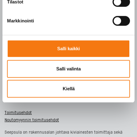
Tilastot
SFS-EN 13043
SFS-EN 13242
Markkinointi
Y-tunnus 3609611-2
Tietosuojaseloste
Salli kaikki
ETUSIVU
Salli valinta
TUOTTEET
YRITYS
VASTUULLISUUS
Kiellä
YHTEYSTIEDOT
Toimitusehdot
Noutomyynnin toimitusehdot
Seepsula on rakennusalan johtava kiviainesten toimittaja sekä