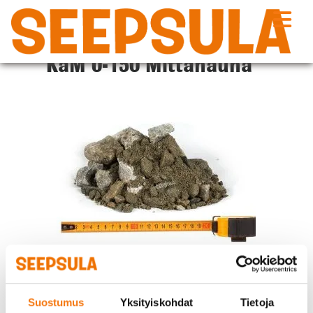
Siirry
sisältöön
KaM 0-150 Mittanauha
Suostumus
Yksityiskohdat
Tietoja