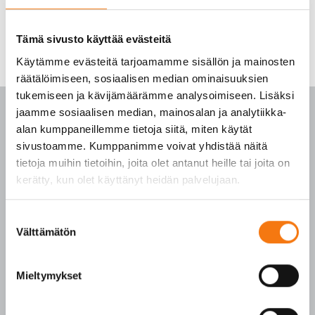
Tämä sivusto käyttää evästeitä
Käytämme evästeitä tarjoamamme sisällön ja mainosten
räätälöimiseen, sosiaalisen median ominaisuuksien
tukemiseen ja kävijämäärämme analysoimiseen. Lisäksi
jaamme sosiaalisen median, mainosalan ja analytiikka-
alan kumppaneillemme tietoja siitä, miten käytät
sivustoamme. Kumppanimme voivat yhdistää näitä
PALVELUKESKUS
tietoja muihin tietoihin, joita olet antanut heille tai joita on
kerätty, kun olet käyttänyt heidän palvelujaan.
p. 010 3911 900
(matkapuhelinmaksu (mpm) ja lankapuhelimella
Suostumuksen
Välttämätön
paikallisverkkomaksu (pvm))
valinta
Tilaukset arkisin klo 7–16
Mieltymykset
Seepsulan tuotteilla on seuraavat laatusertifikaatit:
SFS-EN 12620