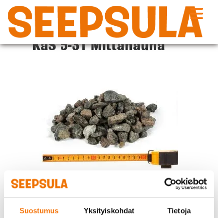
Siirry
sisältöön
KaS 5-31 Mittanauha
Suostumus
Yksityiskohdat
Tietoja