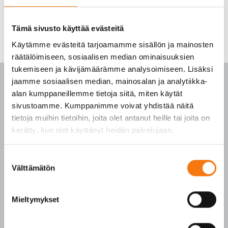
Tämä sivusto käyttää evästeitä
Käytämme evästeitä tarjoamamme sisällön ja mainosten
räätälöimiseen, sosiaalisen median ominaisuuksien
tukemiseen ja kävijämäärämme analysoimiseen. Lisäksi
jaamme sosiaalisen median, mainosalan ja analytiikka-
alan kumppaneillemme tietoja siitä, miten käytät
sivustoamme. Kumppanimme voivat yhdistää näitä
PALVELUKESKUS
tietoja muihin tietoihin, joita olet antanut heille tai joita on
kerätty, kun olet käyttänyt heidän palvelujaan.
p. 010 3911 900
(matkapuhelinmaksu (mpm) ja lankapuhelimella
Suostumuksen
Välttämätön
paikallisverkkomaksu (pvm))
valinta
Tilaukset arkisin klo 7–16
Mieltymykset
Seepsulan tuotteilla on seuraavat laatusertifikaatit:
SFS-EN 12620