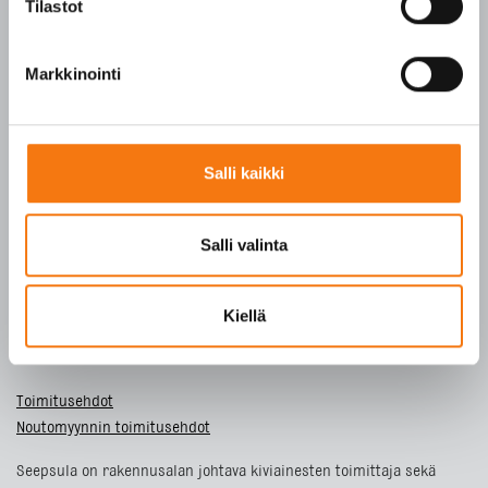
Tilastot
SFS-EN 13043
SFS-EN 13242
Markkinointi
Y-tunnus 3609611-2
Tietosuojaseloste
Salli kaikki
ETUSIVU
Salli valinta
TUOTTEET
YRITYS
VASTUULLISUUS
Kiellä
YHTEYSTIEDOT
Toimitusehdot
Noutomyynnin toimitusehdot
Seepsula on rakennusalan johtava kiviainesten toimittaja sekä