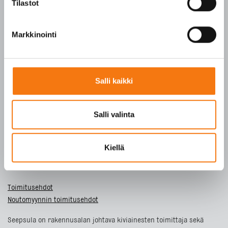
Tilastot
SFS-EN 13043
SFS-EN 13242
Markkinointi
Y-tunnus 3609611-2
Tietosuojaseloste
Salli kaikki
ETUSIVU
Salli valinta
TUOTTEET
YRITYS
VASTUULLISUUS
Kiellä
YHTEYSTIEDOT
Toimitusehdot
Noutomyynnin toimitusehdot
Seepsula on rakennusalan johtava kiviainesten toimittaja sekä