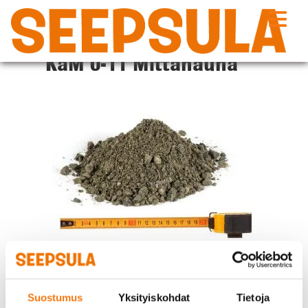
Siirry
sisältöön
KaM 0-11 Mittanauha
Suostumus
Yksityiskohdat
Tietoja