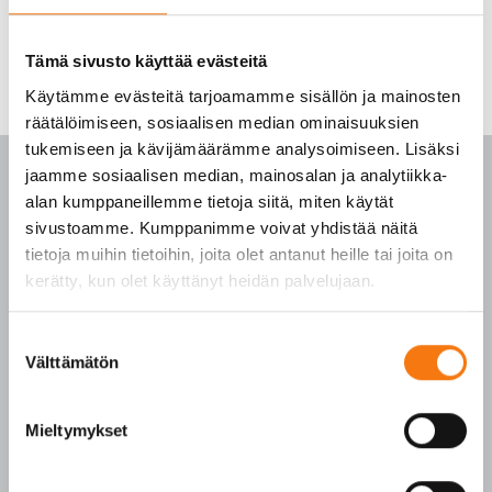
Tämä sivusto käyttää evästeitä
Käytämme evästeitä tarjoamamme sisällön ja mainosten
räätälöimiseen, sosiaalisen median ominaisuuksien
tukemiseen ja kävijämäärämme analysoimiseen. Lisäksi
jaamme sosiaalisen median, mainosalan ja analytiikka-
alan kumppaneillemme tietoja siitä, miten käytät
sivustoamme. Kumppanimme voivat yhdistää näitä
PALVELUKESKUS
tietoja muihin tietoihin, joita olet antanut heille tai joita on
kerätty, kun olet käyttänyt heidän palvelujaan.
p. 010 3911 900
(matkapuhelinmaksu (mpm) ja lankapuhelimella
Suostumuksen
Välttämätön
paikallisverkkomaksu (pvm))
valinta
Tilaukset arkisin klo 7–16
Mieltymykset
Seepsulan tuotteilla on seuraavat laatusertifikaatit:
SFS-EN 12620