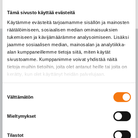
Tämä sivusto käyttää evästeitä
Käytämme evästeitä tarjoamamme sisällön ja mainosten
räätälöimiseen, sosiaalisen median ominaisuuksien
tukemiseen ja kävijämäärämme analysoimiseen. Lisäksi
jaamme sosiaalisen median, mainosalan ja analytiikka-
alan kumppaneillemme tietoja siitä, miten käytät
sivustoamme. Kumppanimme voivat yhdistää näitä
PALVELUKESKUS
tietoja muihin tietoihin, joita olet antanut heille tai joita on
kerätty, kun olet käyttänyt heidän palvelujaan.
p. 010 3911 900
(matkapuhelinmaksu (mpm) ja lankapuhelimella
Suostumuksen
paikallisverkkomaksu (pvm))
Välttämätön
valinta
Tilaukset arkisin klo 7–16
Seepsulan tuotteilla on seuraavat laatusertifikaatit:
Mieltymykset
SFS-EN 12620
SFS-EN 13043
Tilastot