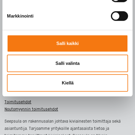
SFS-EN 13242
Y-tunnus 3609611-2
Markkinointi
Tietosuojaseloste
Salli kaikki
ETUSIVU
TUOTTEET
Salli valinta
YRITYS
VASTUULLISUUS
Kiellä
YHTEYSTIEDOT
Toimitusehdot
Noutomyynnin toimitusehdot
Seepsula on rakennusalan johtava kiviainesten toimittaja sekä
asiantuntija. Tarjoamme yrityksille ajantasaista tietoa ja